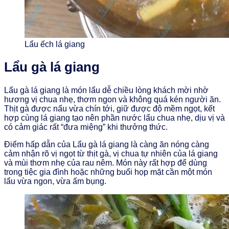
Lẩu ếch lá giang
Lẩu gà lá giang
Lẩu gà lá giang là món lẩu dễ chiều lòng khách mời nhờ
hương vị chua nhẹ, thơm ngon và không quá kén người ăn.
Thịt gà được nấu vừa chín tới, giữ được độ mềm ngọt, kết
hợp cùng lá giang tạo nên phần nước lẩu chua nhẹ, dịu vị và
có cảm giác rất “đưa miệng” khi thưởng thức.
Điểm hấp dẫn của Lẩu gà lá giang là càng ăn nóng càng
cảm nhận rõ vị ngọt từ thịt gà, vị chua tự nhiên của lá giang
và mùi thơm nhẹ của rau nêm. Món này rất hợp để dùng
trong tiệc gia đình hoặc những buổi họp mặt cần một món
lẩu vừa ngon, vừa ấm bụng.