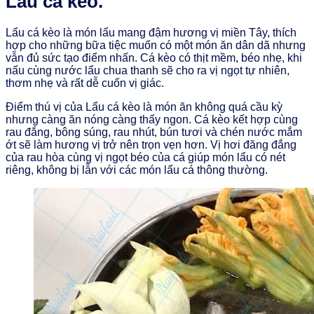
Lẩu cá kèo.
Lẩu cá kèo là món lẩu mang đậm hương vị miền Tây, thích
hợp cho những bữa tiệc muốn có một món ăn dân dã nhưng
vẫn đủ sức tạo điểm nhấn. Cá kèo có thịt mềm, béo nhẹ, khi
nấu cùng nước lẩu chua thanh sẽ cho ra vị ngọt tự nhiên,
thơm nhẹ và rất dễ cuốn vị giác.
Điểm thú vị của Lẩu cá kèo là món ăn không quá cầu kỳ
nhưng càng ăn nóng càng thấy ngon. Cá kèo kết hợp cùng
rau đắng, bông súng, rau nhút, bún tươi và chén nước mắm
ớt sẽ làm hương vị trở nên trọn vẹn hơn. Vị hơi đăng đắng
của rau hòa cùng vị ngọt béo của cá giúp món lẩu có nét
riêng, không bị lẫn với các món lẩu cá thông thường.