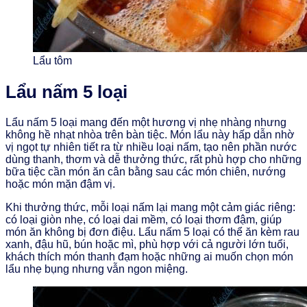
Lẩu tôm
Lẩu nấm 5 loại
Lẩu nấm 5 loại mang đến một hương vị nhẹ nhàng nhưng
không hề nhạt nhòa trên bàn tiệc. Món lẩu này hấp dẫn nhờ
vị ngọt tự nhiên tiết ra từ nhiều loại nấm, tạo nên phần nước
dùng thanh, thơm và dễ thưởng thức, rất phù hợp cho những
bữa tiệc cần món ăn cân bằng sau các món chiên, nướng
hoặc món mặn đậm vị.
Khi thưởng thức, mỗi loại nấm lại mang một cảm giác riêng:
có loại giòn nhẹ, có loại dai mềm, có loại thơm đậm, giúp
món ăn không bị đơn điệu. Lẩu nấm 5 loại có thể ăn kèm rau
xanh, đậu hũ, bún hoặc mì, phù hợp với cả người lớn tuổi,
khách thích món thanh đạm hoặc những ai muốn chọn món
lẩu nhẹ bụng nhưng vẫn ngon miệng.