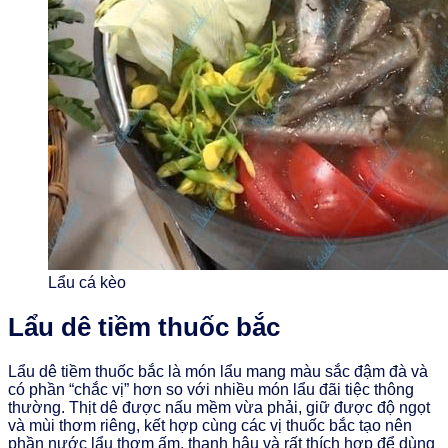
Lẩu cá kèo
Lẩu dê tiềm thuốc bắc
Lẩu dê tiềm thuốc bắc là món lẩu mang màu sắc đậm đà và
có phần “chắc vị” hơn so với nhiều món lẩu đãi tiệc thông
thường. Thịt dê được nấu mềm vừa phải, giữ được độ ngọt
và mùi thơm riêng, kết hợp cùng các vị thuốc bắc tạo nên
phần nước lẩu thơm ấm, thanh hậu và rất thích hợp để dùng