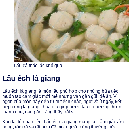
Lẩu cá thác lác khổ qua
Lẩu ếch lá giang
Lẩu ếch lá giang là món lẩu phù hợp cho những bữa tiệc
muốn tạo cảm giác mới mẻ nhưng vẫn gần gũi, dễ ăn. Vị
ngon của món này đến từ thịt ếch chắc, ngọt và ít ngấy, kết
hợp cùng lá giang chua dịu giúp nước lẩu có hương thơm
thanh nhẹ, càng ăn càng thấy bắt vị.
Khi đặt lên bàn tiệc, Lẩu ếch lá giang mang lại cảm giác ấm
nóng, rôm rả và rất hợp để mọi người cùng thưởng thức.