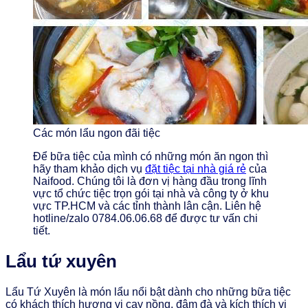
Các món lẩu ngon đãi tiệc
Để bữa tiệc của mình có những món ăn ngon thì
hãy tham khảo dịch vụ
đặt tiệc tại nhà giá rẻ
của
Naifood. Chúng tôi là đơn vị hàng đầu trong lĩnh
vực tổ chức tiệc trọn gói tại nhà và công ty ở khu
vực TP.HCM và các tỉnh thành lân cận. Liên hệ
hotline/zalo 0784.06.06.68 để được tư vấn chi
tiết.
Lẩu tứ xuyên
Lẩu Tứ Xuyên là món lẩu nổi bật dành cho những bữa tiệc
có khách thích hương vị cay nồng, đậm đà và kích thích vị