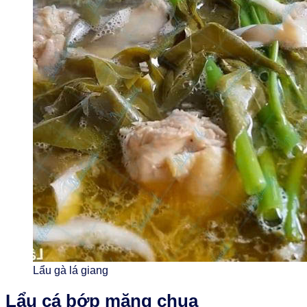
Lẩu gà lá giang
Lẩu cá bớp măng chua