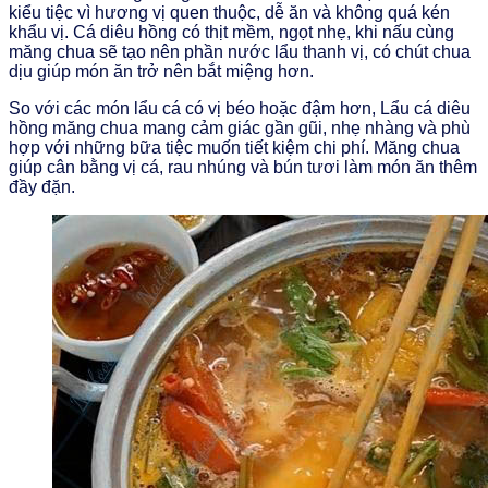
kiểu tiệc vì hương vị quen thuộc, dễ ăn và không quá kén
khẩu vị. Cá diêu hồng có thịt mềm, ngọt nhẹ, khi nấu cùng
măng chua sẽ tạo nên phần nước lẩu thanh vị, có chút chua
dịu giúp món ăn trở nên bắt miệng hơn.
So với các món lẩu cá có vị béo hoặc đậm hơn, Lẩu cá diêu
hồng măng chua mang cảm giác gần gũi, nhẹ nhàng và phù
hợp với những bữa tiệc muốn tiết kiệm chi phí. Măng chua
giúp cân bằng vị cá, rau nhúng và bún tươi làm món ăn thêm
đầy đặn.