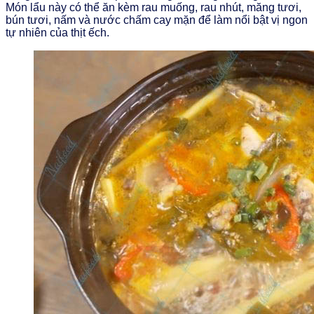
Món lẩu này có thể ăn kèm rau muống, rau nhút, măng tươi,
bún tươi, nấm và nước chấm cay mặn để làm nổi bật vị ngon
tự nhiên của thịt ếch.