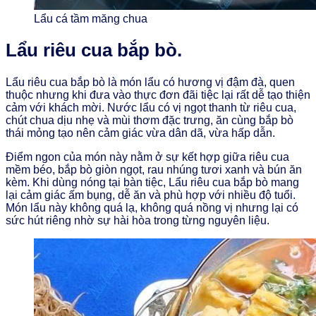
Lẩu cá tầm măng chua
Lẩu riêu cua bắp bò.
Lẩu riêu cua bắp bò là món lẩu có hương vị đậm đà, quen
thuộc nhưng khi đưa vào thực đơn đãi tiệc lại rất dễ tạo thiện
cảm với khách mời. Nước lẩu có vị ngọt thanh từ riêu cua,
chút chua dịu nhẹ và mùi thơm đặc trưng, ăn cùng bắp bò
thái mỏng tạo nên cảm giác vừa dân dã, vừa hấp dẫn.
Điểm ngon của món này nằm ở sự kết hợp giữa riêu cua
mềm béo, bắp bò giòn ngọt, rau nhúng tươi xanh và bún ăn
kèm. Khi dùng nóng tại bàn tiệc, Lẩu riêu cua bắp bò mang
lại cảm giác ấm bụng, dễ ăn và phù hợp với nhiều độ tuổi.
Món lẩu này không quá lạ, không quá nồng vị nhưng lại có
sức hút riêng nhờ sự hài hòa trong từng nguyên liệu.