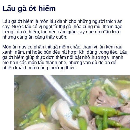
Lẩu gà ớt hiểm
Lẩu gà ớt hiểm là món lẩu dành cho những người thích ăn
cay. Nước lẩu có vị ngọt từ thịt gà, hòa cùng mùi thơm đặc
trưng của ớt hiểm, tạo nên cảm giác cay nhẹ nơi đầu lưỡi
nhưng càng ăn càng thấy cuốn.
Món ăn này có phần thịt gà mềm chắc, thấm vị, ăn kèm rau
xanh, nấm, mì hoặc bún đều rất hợp. Khi dùng trong tiệc, Lẩu
gà ớt hiểm giúp thực đơn thêm nổi bật nhờ hương vị mạnh
mẽ hơn các món lẩu thanh nhẹ, nhưng vẫn đủ dễ ăn để
nhiều khách mời cùng thưởng thức.