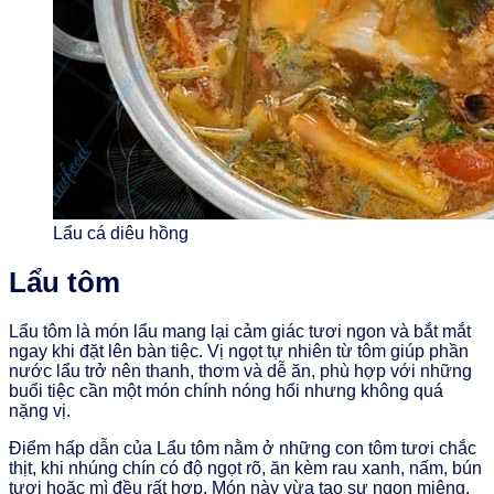
Lẩu cá diêu hồng
Lẩu tôm
Lẩu tôm là món lẩu mang lại cảm giác tươi ngon và bắt mắt
ngay khi đặt lên bàn tiệc. Vị ngọt tự nhiên từ tôm giúp phần
nước lẩu trở nên thanh, thơm và dễ ăn, phù hợp với những
buổi tiệc cần một món chính nóng hổi nhưng không quá
nặng vị.
Điểm hấp dẫn của Lẩu tôm nằm ở những con tôm tươi chắc
thịt, khi nhúng chín có độ ngọt rõ, ăn kèm rau xanh, nấm, bún
tươi hoặc mì đều rất hợp. Món này vừa tạo sự ngon miệng,