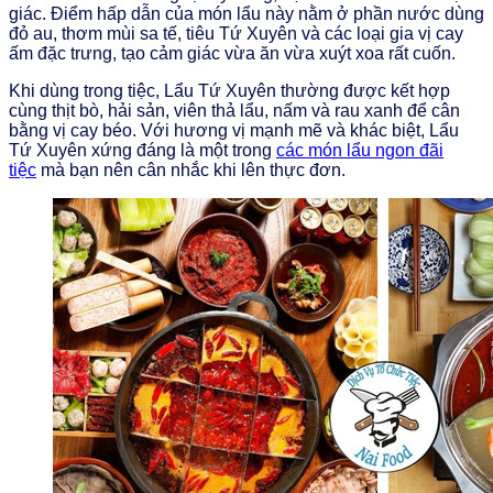
giác. Điểm hấp dẫn của món lẩu này nằm ở phần nước dùng
đỏ au, thơm mùi sa tế, tiêu Tứ Xuyên và các loại gia vị cay
ấm đặc trưng, tạo cảm giác vừa ăn vừa xuýt xoa rất cuốn.
Khi dùng trong tiệc, Lẩu Tứ Xuyên thường được kết hợp
cùng thịt bò, hải sản, viên thả lẩu, nấm và rau xanh để cân
bằng vị cay béo. Với hương vị mạnh mẽ và khác biệt, Lẩu
Tứ Xuyên xứng đáng là một trong
các món lẩu ngon đãi
tiệc
mà bạn nên cân nhắc khi lên thực đơn.