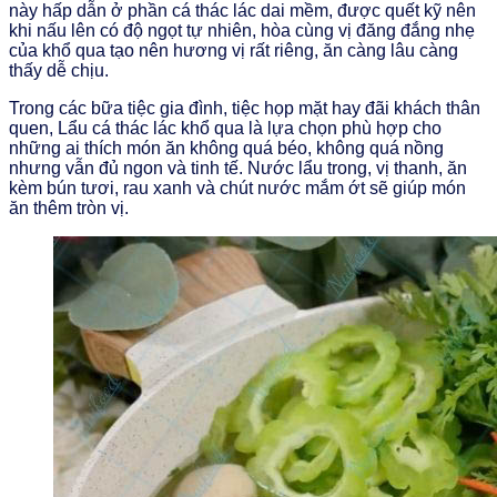
này hấp dẫn ở phần cá thác lác dai mềm, được quết kỹ nên
khi nấu lên có độ ngọt tự nhiên, hòa cùng vị đăng đắng nhẹ
của khổ qua tạo nên hương vị rất riêng, ăn càng lâu càng
thấy dễ chịu.
Trong các bữa tiệc gia đình, tiệc họp mặt hay đãi khách thân
quen, Lẩu cá thác lác khổ qua là lựa chọn phù hợp cho
những ai thích món ăn không quá béo, không quá nồng
nhưng vẫn đủ ngon và tinh tế. Nước lẩu trong, vị thanh, ăn
kèm bún tươi, rau xanh và chút nước mắm ớt sẽ giúp món
ăn thêm tròn vị.