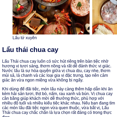
Lẩu tứ xuyên
Lẩu thái chua cay
Lẩu Thái chua cay luôn có sức hút riêng trên bàn tiệc nhờ
hương vị tươi sáng, thơm nồng và rất dễ đánh thức vị giác.
Nước lẩu là sự hòa quyện giữa vị chua dịu, cay nhẹ, thơm
mùi sả, lá chanh và các loại gia vị đặc trưng, tạo nên cảm
giác ăn vừa ngon miệng vừa không bị ngấy.
Khi dùng để đãi tiệc, món lẩu này càng thêm hấp dẫn khi ăn
kèm hải sản tươi, thịt bò, nấm, rau xanh và bún. Vị chua cay
cân bằng giúp khách mời dễ thưởng thức, phù hợp với
nhiều độ tuổi và nhiều kiểu tiệc khác nhau. Nếu bạn đang tìm
các món lẩu đãi tiệc ngon vừa quen thuộc, vừa bắt vị, Lẩu
Thái chua cay chắc chắn là lựa chọn rất đáng có trong thực