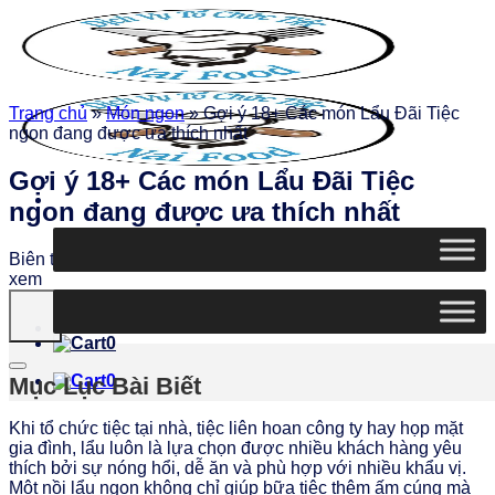
Chuyển
đến
nội
dung
Trang chủ
»
Món ngon
»
Gợi ý 18+ Các món Lẩu Đãi Tiệc
ngon đang được ưa thích nhất
Gợi ý 18+ Các món Lẩu Đãi Tiệc
ngon đang được ưa thích nhất
Biên tập
Ngọc Thiện
|
Ngày đăng: 22/06/2026
|
4662 lượt
xem
0
0
Mục Lục Bài Biết
Khi tổ chức tiệc tại nhà, tiệc liên hoan công ty hay họp mặt
gia đình, lẩu luôn là lựa chọn được nhiều khách hàng yêu
thích bởi sự nóng hổi, dễ ăn và phù hợp với nhiều khẩu vị.
Một nồi lẩu ngon không chỉ giúp bữa tiệc thêm ấm cúng mà