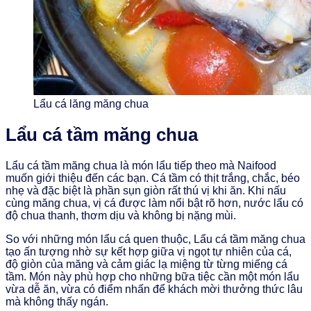
Lẩu cá lăng măng chua
Lẩu cá tầm măng chua
Lẩu cá tầm măng chua là món lẩu tiếp theo mà Naifood
muốn giới thiệu đến các bạn. Cá tầm có thịt trắng, chắc, béo
nhẹ và đặc biệt là phần sụn giòn rất thú vị khi ăn. Khi nấu
cùng măng chua, vị cá được làm nổi bật rõ hơn, nước lẩu có
độ chua thanh, thơm dịu và không bị nặng mùi.
So với những món lẩu cá quen thuộc, Lẩu cá tầm măng chua
tạo ấn tượng nhờ sự kết hợp giữa vị ngọt tự nhiên của cá,
độ giòn của măng và cảm giác lạ miệng từ từng miếng cá
tầm. Món này phù hợp cho những bữa tiệc cần một món lẩu
vừa dễ ăn, vừa có điểm nhấn để khách mời thưởng thức lâu
mà không thấy ngán.