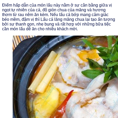
Điểm hấp dẫn của món lẩu này nằm ở sự cân bằng giữa vị
ngọt tự nhiên của cá, độ giòn chua của măng và hương
thơm từ rau nêm ăn kèm. Nếu lẩu cá bớp mang cảm giác
béo mềm, đậm vị thì Lẩu cá lăng măng chua lại tạo ấn tượng
bởi sự thanh gọn, nhẹ bụng và rất hợp với những bữa tiệc
cần món lẩu dễ ăn cho nhiều khách mời.