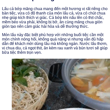
Lẩu cá bớp măng chua mang đến một hương vị rất riêng cho
bàn tiệc, vừa có độ thanh của món lẩu cá, vừa có chút chua
nhẹ giúp kích thích vị giác. Cá bớp khi nấu lên có thịt chắc,
mềm béo vừa phải, không bị bở, ăn cùng măng chua giòn
giòn tạo nên cảm giác hài hòa và dễ thưởng thức.
Món lẩu này đặc biệt phù hợp với những buổi tiệc cần một
món chính nóng hổi, không quá nặng vị nhưng vẫn đủ hấp
dẫn để khách mời dùng lâu mà không ngán. Nước lẩu thơm,
vị chua dịu, cá ngọt thịt, ăn kèm rau xanh và bún tươi sẽ giúp
bữa tiệc thêm trọn vẹn.