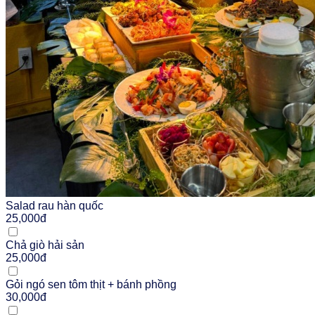
Salad rau hàn quốc
25,000đ
Chả giò hải sản
25,000đ
Gỏi ngó sen tôm thịt + bánh phồng
30,000đ