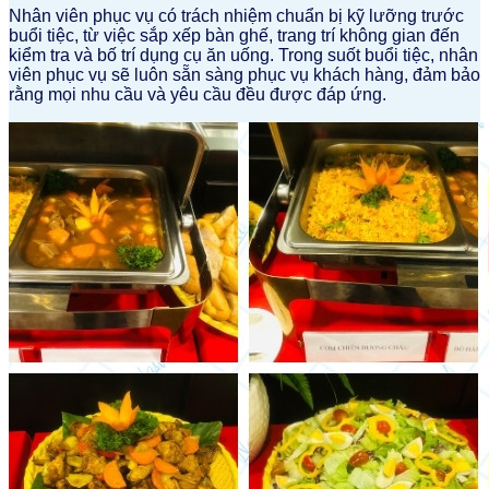
Nhân viên phục vụ có trách nhiệm chuẩn bị kỹ lưỡng trước
buổi tiệc, từ việc sắp xếp bàn ghế, trang trí không gian đến
kiểm tra và bố trí dụng cụ ăn uống. Trong suốt buổi tiệc, nhân
viên phục vụ sẽ luôn sẵn sàng phục vụ khách hàng, đảm bảo
rằng mọi nhu cầu và yêu cầu đều được đáp ứng.