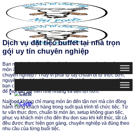
Chuyển
đến
nội
dung
Dịch vụ đặt tiệc buffet tại nhà trọn
gói uy tín chuyên nghiệp
Bạn muốn tổ chức một buổi tiệc buffet tại nhà thật chỉn chu,
món ăn ngon miệng, trình bày đẹp mắt và có đội ngũ phục vụ
chuyên nghiệp? Thay vì phải tự tay chuẩn bị từ thực đơn,
nguyên liệu, bàn tiệc, dụng cụ đến khâu dọn dẹp sau tiệc,
bạn có thể lựa chọn
dịch vụ nấu tiệc
buffet trọn gói Naifood
để mọi thứ trở nên nhẹ nhàng và tiện lợi hơn.
0
Naifood không chỉ mang món ăn đến tận nơi mà còn đồng
0
hành cùng khách hàng trong suốt quá trình tổ chức tiệc. Từ
tư vấn thực đơn, chuẩn bị món ăn, setup không gian tiệc,
phục vụ khách mời cho đến thu dọn sau khi kết thúc, tất cả
đều được thực hiện gọn gàng, chuyên nghiệp và đúng theo
nhu cầu của từng buổi tiệc.