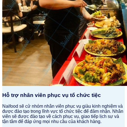
Hỗ trợ nhân viên phục vụ tổ chức tiệc
Naifood sẽ cử nhóm nhân viên phục vụ giàu kinh nghiệm và
được đào tạo trong lĩnh vực tổ chức tiệc để đảm nhận. Nhân
viên sẽ được đào tạo về cách phục vụ, giao tiếp lịch sự và
tận tâm để đáp ứng mọi nhu cầu của khách hàng.