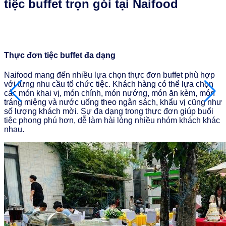
tiệc buffet trọn gói tại Naifood
Thực đơn tiệc buffet đa dạng
D
Naifood mang đến nhiều lựa chọn thực đơn buffet phù hợp
M
với từng nhu cầu tổ chức tiệc. Khách hàng có thể lựa chọn
c
các món khai vị, món chính, món nướng, món ăn kèm, món
l
tráng miệng và nước uống theo ngân sách, khẩu vị cũng như
k
số lượng khách mời. Sự đa dạng trong thực đơn giúp buổi
v
tiệc phong phú hơn, dễ làm hài lòng nhiều nhóm khách khác
n
nhau.