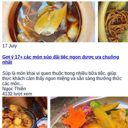
17
July
Gợi ý 17+ các món súp đãi tiệc ngon được ưa chuộng
nhất
Súp là món khai vị quen thuộc trong nhiều bữa tiệc, giúp
thực khách cảm thấy ngon miệng và sẵn sàng thưởng thức
các món...
Ngọc Thiện
4132 lượt xem