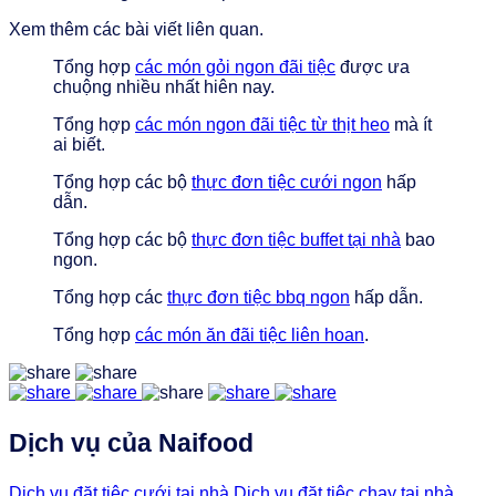
Xem thêm các bài viết liên quan.
Tổng hợp
các món gỏi ngon đãi tiệc
được ưa
chuộng nhiều nhất hiên nay.
Tổng hợp
các món ngon đãi tiệc từ thịt heo
mà ít
ai biết.
Tổng hợp các bộ
thực đơn tiệc cưới ngon
hấp
dẫn.
Tổng hợp các bộ
thực đơn tiệc buffet tại nhà
bao
ngon.
Tổng hợp các
thực đơn tiệc bbq ngon
hấp dẫn.
Tổng hợp
các món ăn đãi tiệc liên hoan
.
Dịch vụ của Naifood
Dịch vụ đặt tiệc cưới tại nhà
Dịch vụ đặt tiệc chay tại nhà