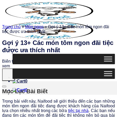
Chuyển
đến
nội
dung
Trang chủ
»
Món ngon
»
Gợi ý 13+ Các món tôm ngon đãi
tiệc được ưa thích nhất
Gợi ý 13+ Các món tôm ngon đãi tiệc
được ưa thích nhất
Biên tập
Ngọc Thiện
|
Ngày đăng: 20/03/2026
|
4437 lượt
xem
0
0
Mục Lục Bài Biết
Trong bài viết này, Naifood sẽ giới thiệu đến các bạn những
món tôm ngon đãi tiệc đang được khách hàng của Naifood
lựa chọn nhiều nhất trong các bữa
tiệc tại nhà
. Các bạn nếu
đang tìm các món tôm để đãi tiệc thì không nên bỏ qua bài