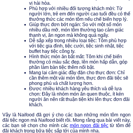
vị hài hòa.
Phù hợp với nhiều đối tượng khách mời: Từ
người lớn, trẻ em đến người cao tuổi đều có thể
thưởng thức các món tôm nếu chế biến hợp lý.
Giúp thực đơn bớt ngán: So với một số món
nhiều dầu mỡ, món tôm thường tạo cảm giác
thanh vị, ăn ngon mà không quá ngấy.
Dễ sắp xếp trong nhiều loại tiệc: Tôm phù hợp
với tiệc gia đình, tiệc cưới, tiệc sinh nhật, tiệc
buffet hay tiệc công ty.
Hình thức món ăn bắt mắt: Tôm khi chế biến
thường có màu sắc đẹp, lên món hấp dẫn, góp
phần làm bàn tiệc thêm nổi bật.
Mang lại cảm giác đầy đặn cho thực đơn: Chỉ
cần thêm một vài món tôm, thực đơn đãi tiệc sẽ
phong phú và chất lượng hơn.
Được nhiều khách hàng yêu thích và dễ lựa
chọn: Đây là nhóm món ăn quen thuộc, ít kén
người ăn nên rất thuận tiện khi lên thực đơn đãi
khách.
Vậy là Naifood đã gợi ý cho các bạn những món tôm ngon
đãi tiệc ngon mà Naifood biết rồi. Mong rằng qua bài viết này,
các bạn sẽ chọn cho mình các
món ngon đãi tiệc
từ tôm để
đãi khách trong bữa tiệc sắp tới của mình nha.