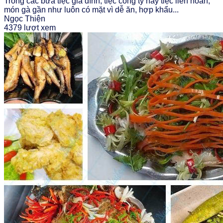
Trong các bữa tiệc gia đình, tiệc công ty hay tiệc liên hoan,
món gà gần như luôn có mặt vì dễ ăn, hợp khẩu...
Ngọc Thiện
4379 lượt xem