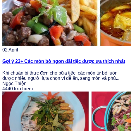
02
April
Gợi ý 23+ Các món bò ngon đãi tiệc được ưa thích nhất
Khi chuẩn bị thực đơn cho bữa tiệc, các món từ bò luôn
được nhiều người lựa chọn vì dễ ăn, sang món và phù...
Ngọc Thiện
4440 lượt xem