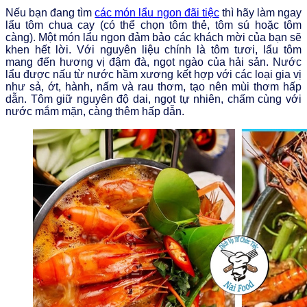
Nếu bạn đang tìm
các món lẩu ngon đãi tiệc
thì hãy làm ngay
lẩu tôm chua cay (có thể chọn tôm thẻ, tôm sú hoặc tôm
càng). Một món lẩu ngon đảm bảo các khách mời của bạn sẽ
khen hết lời. Với nguyên liệu chính là tôm tươi, lẩu tôm
mang đến hương vị đậm đà, ngọt ngào của hải sản. Nước
lẩu được nấu từ nước hầm xương kết hợp với các loại gia vị
như sả, ớt, hành, nấm và rau thơm, tạo nên mùi thơm hấp
dẫn. Tôm giữ nguyên độ dai, ngọt tự nhiên, chấm cùng với
nước mắm mặn, càng thêm hấp dẫn.