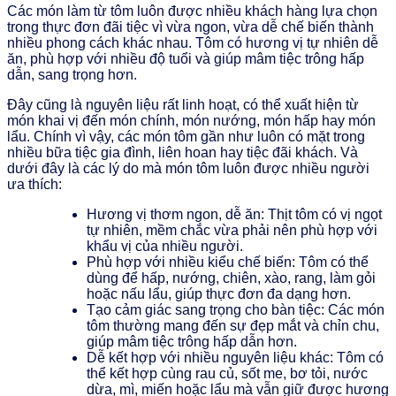
Các món làm từ tôm luôn được nhiều khách hàng lựa chọn
trong thực đơn đãi tiệc vì vừa ngon, vừa dễ chế biến thành
nhiều phong cách khác nhau. Tôm có hương vị tự nhiên dễ
ăn, phù hợp với nhiều độ tuổi và giúp mâm tiệc trông hấp
dẫn, sang trọng hơn.
Đây cũng là nguyên liệu rất linh hoạt, có thể xuất hiện từ
món khai vị đến món chính, món nướng, món hấp hay món
lẩu. Chính vì vậy, các món tôm gần như luôn có mặt trong
nhiều bữa tiệc gia đình, liên hoan hay tiệc đãi khách. Và
dưới đây là các lý do mà món tôm luôn được nhiều người
ưa thích:
Hương vị thơm ngon, dễ ăn: Thịt tôm có vị ngọt
tự nhiên, mềm chắc vừa phải nên phù hợp với
khẩu vị của nhiều người.
Phù hợp với nhiều kiểu chế biến: Tôm có thể
dùng để hấp, nướng, chiên, xào, rang, làm gỏi
hoặc nấu lẩu, giúp thực đơn đa dạng hơn.
Tạo cảm giác sang trọng cho bàn tiệc: Các món
tôm thường mang đến sự đẹp mắt và chỉn chu,
giúp mâm tiệc trông hấp dẫn hơn.
Dễ kết hợp với nhiều nguyên liệu khác: Tôm có
thể kết hợp cùng rau củ, sốt me, bơ tỏi, nước
dừa, mì, miến hoặc lẩu mà vẫn giữ được hương