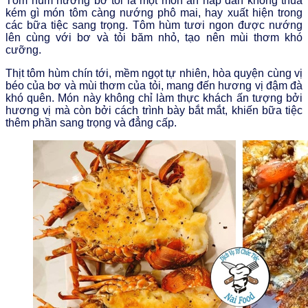
Tôm hùm nướng bơ tỏi là một món ăn hấp dẫn không thua
kém gì món tôm càng nướng phô mai, hay xuất hiện trong
các bữa tiệc sang trọng. Tôm hùm tươi ngon được nướng
lên cùng với bơ và tỏi băm nhỏ, tạo nên mùi thơm khó
cưỡng.
Thịt tôm hùm chín tới, mềm ngọt tự nhiên, hòa quyện cùng vị
béo của bơ và mùi thơm của tỏi, mang đến hương vị đậm đà
khó quên. Món này không chỉ làm thực khách ấn tượng bởi
hương vị mà còn bởi cách trình bày bắt mắt, khiến bữa tiệc
thêm phần sang trọng và đẳng cấp.