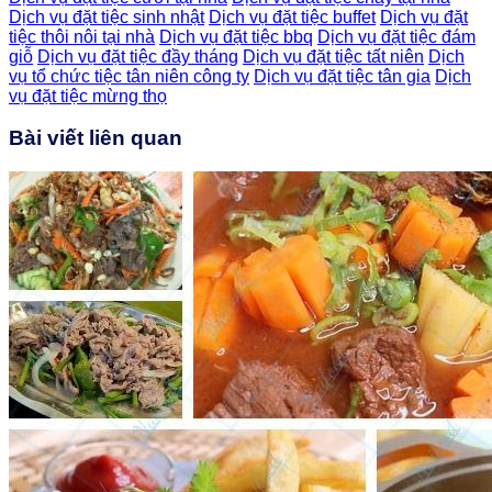
Dịch vụ đặt tiệc sinh nhật
Dịch vụ đặt tiệc buffet
Dịch vụ đặt
tiệc thôi nôi tại nhà
Dịch vụ đặt tiệc bbq
Dịch vụ đặt tiệc đám
giỗ
Dịch vụ đặt tiệc đầy tháng
Dịch vụ đặt tiệc tất niên
Dịch
vụ tổ chức tiệc tân niên công ty
Dịch vụ đặt tiệc tân gia
Dịch
vụ đặt tiệc mừng thọ
Bài viết liên quan