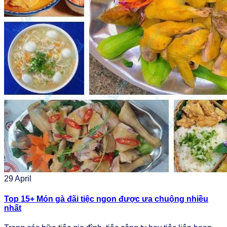
29
April
Top 15+ Món gà đãi tiệc ngon được ưa chuộng nhiều
nhất