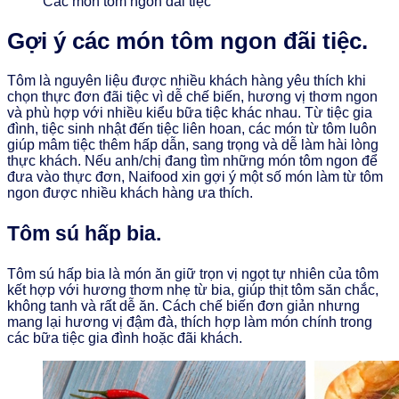
Các món tôm ngon đãi tiệc
Gợi ý các món tôm ngon đãi tiệc.
Tôm là nguyên liệu được nhiều khách hàng yêu thích khi
chọn thực đơn đãi tiệc vì dễ chế biến, hương vị thơm ngon
và phù hợp với nhiều kiểu bữa tiệc khác nhau. Từ tiệc gia
đình, tiệc sinh nhật đến tiệc liên hoan, các món từ tôm luôn
giúp mâm tiệc thêm hấp dẫn, sang trọng và dễ làm hài lòng
thực khách. Nếu anh/chị đang tìm những món tôm ngon để
đưa vào thực đơn, Naifood xin gợi ý một số món làm từ tôm
ngon được nhiều khách hàng ưa thích.
Tôm sú hấp bia.
Tôm sú hấp bia là món ăn giữ trọn vị ngọt tự nhiên của tôm
kết hợp với hương thơm nhẹ từ bia, giúp thịt tôm săn chắc,
không tanh và rất dễ ăn. Cách chế biến đơn giản nhưng
mang lại hương vị đậm đà, thích hợp làm món chính trong
các bữa tiệc gia đình hoặc đãi khách.