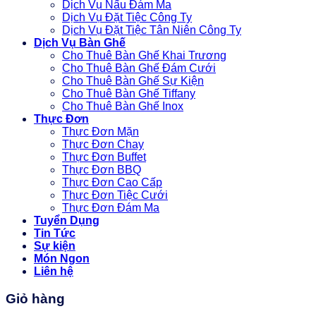
Dịch Vụ Nấu Đám Ma
Dịch Vụ Đặt Tiệc Công Ty
Dịch Vụ Đặt Tiệc Tân Niên Công Ty
Dịch Vụ Bàn Ghế
Cho Thuê Bàn Ghế Khai Trương
Cho Thuê Bàn Ghế Đám Cưới
Cho Thuê Bàn Ghế Sự Kiện
Cho Thuê Bàn Ghế Tiffany
Cho Thuê Bàn Ghế Inox
Thực Đơn
Thực Đơn Mặn
Thực Đơn Chay
Thực Đơn Buffet
Thực Đơn BBQ
Thực Đơn Cao Cấp
Thực Đơn Tiệc Cưới
Thực Đơn Đám Ma
Tuyển Dụng
Tin Tức
Sự kiện
Món Ngon
Liên hệ
Giỏ hàng