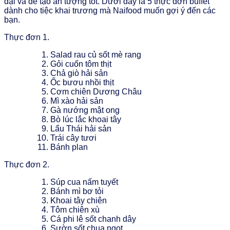
đại và dễ tạo ấn tượng tốt. Dưới đây là 5 thực đơn buffet
dành cho tiệc khai trương mà Naifood muốn gợi ý đến các
bạn.
Thực đơn 1.
Salad rau củ sốt mè rang
Gỏi cuốn tôm thịt
Chả giò hải sản
Ốc bươu nhồi thịt
Cơm chiên Dương Châu
Mì xào hải sản
Gà nướng mật ong
Bò lúc lắc khoai tây
Lẩu Thái hải sản
Trái cây tươi
Bánh plan
Thực đơn 2.
Súp cua nấm tuyết
Bánh mì bơ tỏi
Khoai tây chiên
Tôm chiên xù
Cá phi lê sốt chanh dây
Sườn sốt chua ngọt