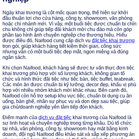
Ngày khai trương là cột mốc quan trọng, thể hiện sự khởi
đầu thuận lợi cho cửa hàng, công ty, showroom, văn phòng
hoặc chi nhánh mới. Vì vậy, một buổi tiệc được chuẩn bị chỉn
chu không chỉ giúp tiếp đãi khách mời chu đáo mà còn góp
phần tạo hình ảnh chuyên nghiệp cho thương hiệu. Hiểu
được điều đó, Naifood cung cấp dịch vụ
đặt tiệc khai trương
trọn gói, giúp khách hàng tiết kiệm thời gian, công sức
nhưng vẫn có một buổi tiệc đẹp mắt, ngon miệng và đúng
ngân sách.
Khi chọn Naifood, khách hàng sẽ được tư vấn thực đơn tiệc
khai trương phù hợp với số lượng khách, không gian tổ
chức và hình thức đãi tiệc như tiệc bàn, tiệc buffet, teabreak.
Các món ăn được chuẩn bị kỹ lưỡng, decor đẹp, khẩu vị phù
hợp với nhiều nhóm khách mời khác nhau. Bên cạnh đó,
Naifood còn hỗ trợ setup khu vực tiệc, chuẩn bị dụng cụ ăn
uống, bàn ghế, nhân sự phục vụ và dọn dẹp sau tiệc, giúp
gia chủ/doanh nghiệp yên tâm tiếp đón khách.
Điểm mạnh của
dịch vụ đặt tiệc
khai trương của Naifood là
sự linh hoạt và chuyên nghiệp trong từng khâu. Dù tổ chức
tại nhà, văn phòng, công ty, showroom hay mặt bằng kinh
doanh, đội ngũ Naifood đều khảo sát và sắp xếp phương án