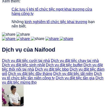
Xem thêm:
Các lưu ý khi tổ chức tiệc ngọt khai trương cửa
hàng công ty
Những
kinh nghiêm tổ chức tiệc khai trương
bạn
nên biết.
Dịch vụ của Naifood
Dịch vụ đặt tiệc cưới tại nhà
Dịch vụ đặt tiệc chay tại nhà
Dịch vụ đặt tiệc sinh nhật
Dịch vụ đặt tiệc buffet
Dịch vụ đặt
tiệc thôi nôi tại nhà
Dịch vụ đặt tiệc bbq
Dịch vụ đặt tiệc đám
giỗ
Dịch vụ đặt tiệc đầy tháng
Dịch vụ đặt tiệc tất niên
Dịch
vụ tổ chức tiệc tân niên công ty
Dịch vụ đặt tiệc tân gia
Dịch
vụ đặt tiệc mừng thọ