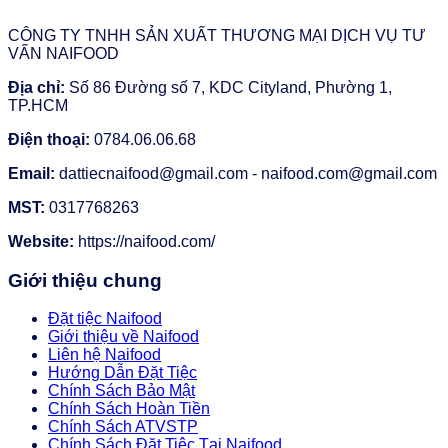
CÔNG TY TNHH SẢN XUẤT THƯƠNG MẠI DỊCH VỤ TƯ
VẤN NAIFOOD
Địa chỉ:
Số 86 Đường số 7, KDC Cityland, Phường 1,
TP.HCM
Điện thoại:
0784.06.06.68
Email:
dattiecnaifood@gmail.com - naifood.com@gmail.com
MST:
0317768263
Website:
https://naifood.com/
Giới thiệu chung
Đặt tiệc Naifood
Giới thiệu về Naifood
Liên hệ Naifood
Hướng Dẫn Đặt Tiệc
Chính Sách Bảo Mật
Chính Sách Hoàn Tiền
Chính Sách ATVSTP
Chính Sách Đặt Tiệc Tại Naifood