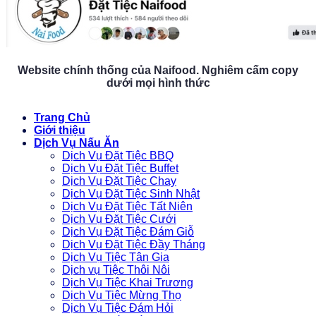
Website chính thống của Naifood. Nghiêm cấm copy
dưới mọi hình thức
Trang Chủ
Giới thiệu
Dịch Vụ Nấu Ăn
Dịch Vụ Đặt Tiệc BBQ
Dịch Vụ Đặt Tiệc Buffet
Dịch Vụ Đặt Tiệc Chay
Dịch Vụ Đặt Tiệc Sinh Nhật
Dịch Vụ Đặt Tiệc Tất Niên
Dịch Vụ Đặt Tiệc Cưới
Dịch Vụ Đặt Tiệc Đám Giỗ
Dịch Vụ Đặt Tiệc Đầy Tháng
Dịch Vụ Tiệc Tân Gia
Dịch vụ Tiệc Thôi Nôi
Dịch Vụ Tiệc Khai Trương
Dịch Vụ Tiệc Mừng Thọ
Dịch Vụ Tiệc Đám Hỏi