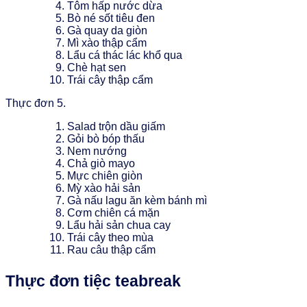
Tôm hấp nước dừa
Bò né sốt tiêu đen
Gà quay da giòn
Mì xào thập cẩm
Lẩu cá thác lác khổ qua
Chè hạt sen
Trái cây thập cẩm
Thực đơn 5.
Salad trộn dầu giấm
Gỏi bò bóp thấu
Nem nướng
Chả giò mayo
Mực chiên giòn
Mỳ xào hải sản
Gà nấu lagu ăn kèm bánh mì
Cơm chiên cá mặn
Lẩu hải sản chua cay
Trái cây theo mùa
Rau câu thập cẩm
Thực đơn tiệc teabreak