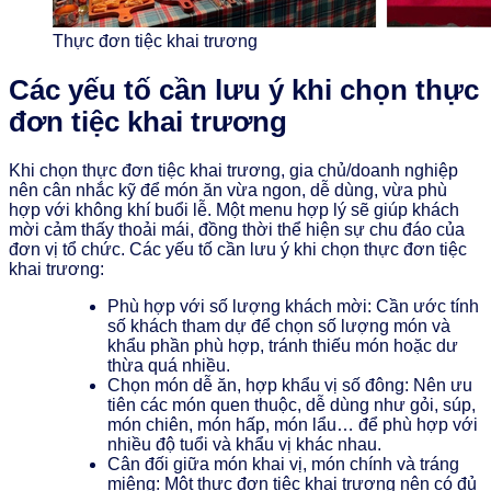
Thực đơn tiệc khai trương
Các yếu tố cần lưu ý khi chọn thực
đơn tiệc khai trương
Khi chọn thực đơn tiệc khai trương, gia chủ/doanh nghiệp
nên cân nhắc kỹ để món ăn vừa ngon, dễ dùng, vừa phù
hợp với không khí buổi lễ. Một menu hợp lý sẽ giúp khách
mời cảm thấy thoải mái, đồng thời thể hiện sự chu đáo của
đơn vị tổ chức. Các yếu tố cần lưu ý khi chọn thực đơn tiệc
khai trương:
Phù hợp với số lượng khách mời: Cần ước tính
số khách tham dự để chọn số lượng món và
khẩu phần phù hợp, tránh thiếu món hoặc dư
thừa quá nhiều.
Chọn món dễ ăn, hợp khẩu vị số đông: Nên ưu
tiên các món quen thuộc, dễ dùng như gỏi, súp,
món chiên, món hấp, món lẩu… để phù hợp với
nhiều độ tuổi và khẩu vị khác nhau.
Cân đối giữa món khai vị, món chính và tráng
miệng: Một thực đơn tiệc khai trương nên có đủ