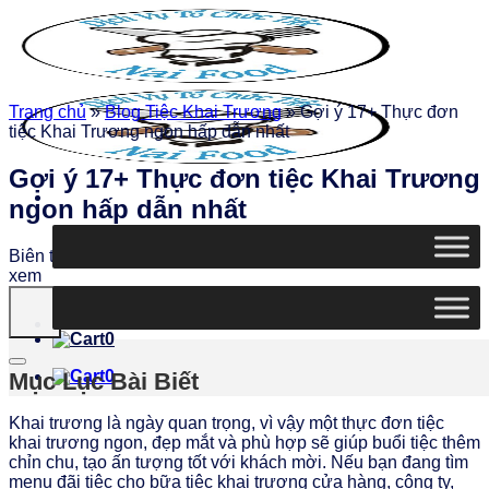
Chuyển
đến
nội
dung
Trang chủ
»
Blog Tiệc Khai Trương
»
Gợi ý 17+ Thực đơn
tiệc Khai Trương ngon hấp dẫn nhất
Gợi ý 17+ Thực đơn tiệc Khai Trương
ngon hấp dẫn nhất
Biên tập
Ngọc Thiện
|
Ngày đăng: 28/05/2026
|
4027 lượt
xem
0
0
Mục Lục Bài Biết
Khai trương là ngày quan trọng, vì vậy một thực đơn tiệc
khai trương ngon, đẹp mắt và phù hợp sẽ giúp buổi tiệc thêm
chỉn chu, tạo ấn tượng tốt với khách mời. Nếu bạn đang tìm
menu đãi tiệc cho bữa tiệc khai trương cửa hàng, công ty,