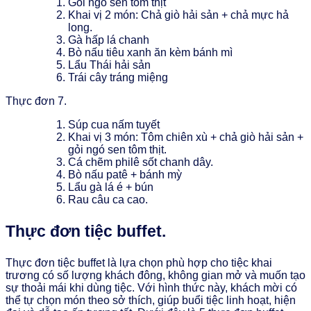
Gỏi ngó sen tôm thịt
Khai vị 2 món: Chả giò hải sản + chả mực hả
long.
Gà hấp lá chanh
Bò nấu tiêu xanh ăn kèm bánh mì
Lẩu Thái hải sản
Trái cây tráng miệng
Thực đơn 7.
Súp cua nấm tuyết
Khai vị 3 món: Tôm chiên xù + chả giò hải sản +
gỏi ngó sen tôm thịt.
Cá chẽm philê sốt chanh dây.
Bò nấu patê + bánh mỳ
Lẩu gà lá é + bún
Rau câu ca cao.
Thực đơn tiệc buffet.
Thực đơn tiệc buffet là lựa chọn phù hợp cho tiệc khai
trương có số lượng khách đông, không gian mở và muốn tạo
sự thoải mái khi dùng tiệc. Với hình thức này, khách mời có
thể tự chọn món theo sở thích, giúp buổi tiệc linh hoạt, hiện