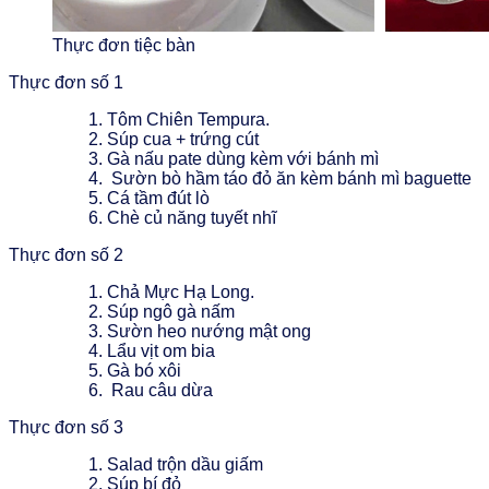
Thực đơn tiệc bàn
Thực đơn số 1
Tôm Chiên Tempura.
Súp cua + trứng cút
Gà nấu pate dùng kèm với bánh mì
Sườn bò hầm táo đỏ ăn kèm bánh mì baguette
Cá tầm đút lò
Chè củ năng tuyết nhĩ
Thực đơn số 2
Chả Mực Hạ Long.
Súp ngô gà nấm
Sườn heo nướng mật ong
Lẩu vịt om bia
Gà bó xôi
Rau câu dừa
Thực đơn số 3
Salad trộn dầu giấm
Súp bí đỏ