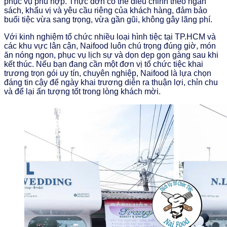
phục vụ phù hợp. Thực đơn có thể điều chỉnh theo ngân
sách, khẩu vị và yêu cầu riêng của khách hàng, đảm bảo
buổi tiệc vừa sang trọng, vừa gần gũi, không gây lãng phí.
Với kinh nghiệm tổ chức nhiều loại hình tiệc tại TP.HCM và
các khu vực lân cận, Naifood luôn chú trọng đúng giờ, món
ăn nóng ngon, phục vụ lịch sự và dọn dẹp gọn gàng sau khi
kết thúc. Nếu bạn đang cần một đơn vị tổ chức tiệc khai
trương trọn gói uy tín, chuyên nghiệp, Naifood là lựa chọn
đáng tin cậy để ngày khai trương diễn ra thuận lợi, chỉn chu
và để lại ấn tượng tốt trong lòng khách mời.