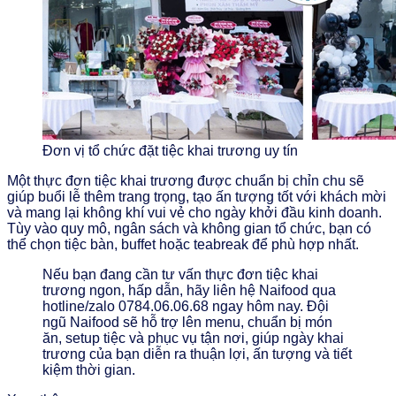
Đơn vị tổ chức đặt tiệc khai trương uy tín
Một thực đơn tiệc khai trương được chuẩn bị chỉn chu sẽ
giúp buổi lễ thêm trang trọng, tạo ấn tượng tốt với khách mời
và mang lại không khí vui vẻ cho ngày khởi đầu kinh doanh.
Tùy vào quy mô, ngân sách và không gian tổ chức, bạn có
thể chọn tiệc bàn, buffet hoặc teabreak để phù hợp nhất.
Nếu bạn đang cần tư vấn thực đơn tiệc khai
trương ngon, hấp dẫn, hãy liên hệ Naifood qua
hotline/zalo 0784.06.06.68 ngay hôm nay. Đội
ngũ Naifood sẽ hỗ trợ lên menu, chuẩn bị món
ăn, setup tiệc và phục vụ tận nơi, giúp ngày khai
trương của bạn diễn ra thuận lợi, ấn tượng và tiết
kiệm thời gian.