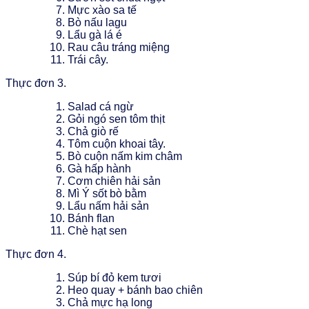
Mực xào sa tế
Bò nấu lagu
Lẩu gà lá é
Rau câu tráng miệng
Trái cây.
Thực đơn 3.
Salad cá ngừ
Gỏi ngó sen tôm thịt
Chả giò rế
Tôm cuộn khoai tây.
Bò cuộn nấm kim châm
Gà hấp hành
Cơm chiên hải sản
Mì Ý sốt bò bằm
Lẩu nấm hải sản
Bánh flan
Chè hạt sen
Thực đơn 4.
Súp bí đỏ kem tươi
Heo quay + bánh bao chiên
Chả mực hạ long