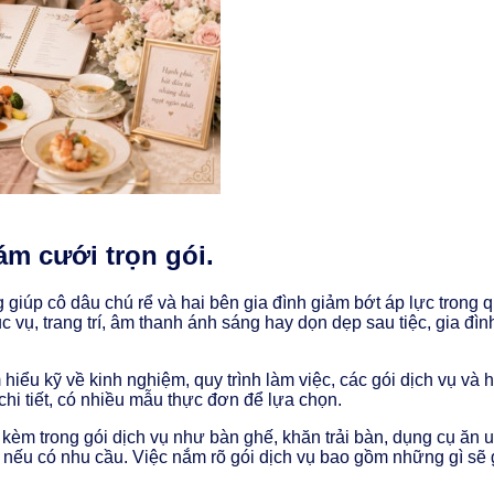
m cưới trọn gói.
giúp cô dâu chú rể và hai bên gia đình giảm bớt áp lực trong quá
vụ, trang trí, âm thanh ánh sáng hay dọn dẹp sau tiệc, gia đì
iểu kỹ về kinh nghiệm, quy trình làm việc, các gói dịch vụ và h
 chi tiết, có nhiều mẫu thực đơn để lựa chọn.
kèm trong gói dịch vụ như bàn ghế, khăn trải bàn, dụng cụ ăn 
ếu có nhu cầu. Việc nắm rõ gói dịch vụ bao gồm những gì sẽ gi