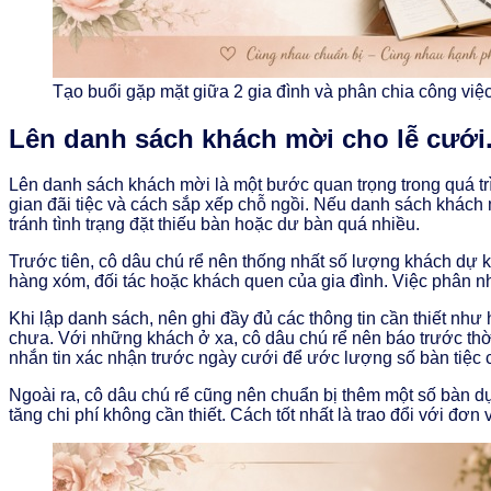
Tạo buổi gặp mặt giữa 2 gia đình và phân chia công việc
Lên danh sách khách mời cho lễ cưới
Lên danh sách khách mời là một bước quan trọng trong quá trì
gian đãi tiệc và cách sắp xếp chỗ ngồi. Nếu danh sách khách 
tránh tình trạng đặt thiếu bàn hoặc dư bàn quá nhiều.
Trước tiên, cô dâu chú rể nên thống nhất số lượng khách dự 
hàng xóm, đối tác hoặc khách quen của gia đình. Việc phân nhó
Khi lập danh sách, nên ghi đầy đủ các thông tin cần thiết như
chưa. Với những khách ở xa, cô dâu chú rể nên báo trước thời
nhắn tin xác nhận trước ngày cưới để ước lượng số bàn tiệc 
Ngoài ra, cô dâu chú rể cũng nên chuẩn bị thêm một số bàn dự
tăng chi phí không cần thiết. Cách tốt nhất là trao đổi với đ