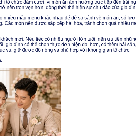
hi tổ chức đám cưới, vì món ăn ảnh hưởng trực tiếp đến trải n
trở nên trọn vẹn hơn, đồng thời thể hiện sự chu đáo của gia đìn
ảo nhiều mẫu menu khác nhau để dễ so sánh về món ăn, số lư
ệng. Các món nên được sắp xếp hài hòa, tránh chọn quá nhiều 
hách mời. Nếu tiệc có nhiều người lớn tuổi, nên ưu tiên những
ổi, gia đình có thể chọn thực đơn hiện đại hơn, có thêm hải s
hục vụ, giữ được độ nóng và phù hợp với không gian tổ chức.
.