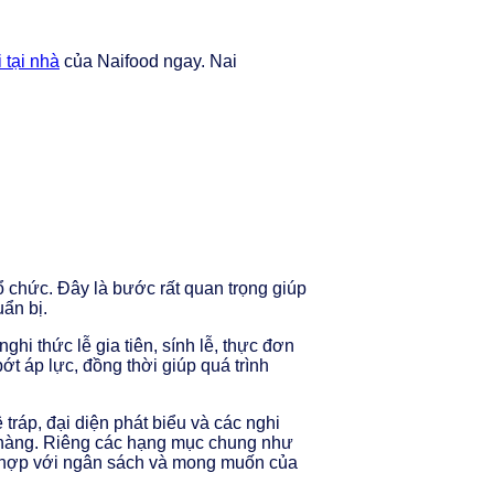
 tại nhà
của Naifood ngay. Nai
ổ chức. Đây là bước rất quan trọng giúp
ẩn bị.
hi thức lễ gia tiên, sính lễ, thực đơn
ớt áp lực, đồng thời giúp quá trình
 tráp, đại diện phát biểu và các nghi
họ hàng. Riêng các hạng mục chung như
phù hợp với ngân sách và mong muốn của