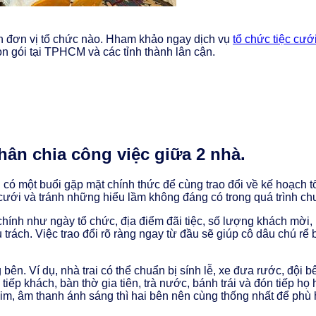
 đơn vị tổ chức nào. Hham khảo ngay dịch vụ
tổ chức tiệc cưới
ọn gói tại TPHCM và các tỉnh thành lân cận.
hân chia công việc giữa 2 nhà.
 có một buổi gặp mặt chính thức để cùng trao đổi về kế hoạch t
ưới và tránh những hiểu lầm không đáng có trong quá trình chu
hính như ngày tổ chức, địa điểm đãi tiệc, số lượng khách mời, ng
trách. Việc trao đổi rõ ràng ngay từ đầu sẽ giúp cô dâu chú rể b
ên. Ví dụ, nhà trai có thể chuẩn bị sính lễ, xe đưa rước, đội bê
tiếp khách, bàn thờ gia tiên, trà nước, bánh trái và đón tiếp 
y phim, âm thanh ánh sáng thì hai bên nên cùng thống nhất để 