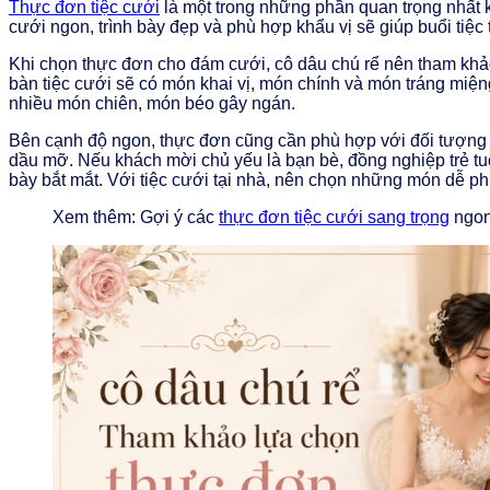
Thực đơn tiệc cưới
là một trong những phần quan trọng nhất k
cưới ngon, trình bày đẹp và phù hợp khẩu vị sẽ giúp buổi tiệc 
Khi chọn thực đơn cho đám cưới, cô dâu chú rể nên tham kh
bàn tiệc cưới sẽ có món khai vị, món chính và món tráng mi
nhiều món chiên, món béo gây ngán.
Bên cạnh độ ngon, thực đơn cũng cần phù hợp với đối tượng k
dầu mỡ. Nếu khách mời chủ yếu là bạn bè, đồng nghiệp trẻ tu
bày bắt mắt. Với tiệc cưới tại nhà, nên chọn những món dễ p
Xem thêm: Gợi ý các
thực đơn tiệc cưới sang trọng
ngon