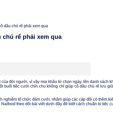
ô dâu chú rể phải xem qua
 chú rể phải xem qua
của đời người, vì vậy mọi khâu từ chọn ngày, lên danh sách kh
ột buổi tiệc cưới chỉn chu không chỉ giúp cô dâu chú rể lưu 
h nghiệm tổ chức đám cưới, nhằm giúp các cặp đôi có thêm kiế
aifood theo dõi bài viết dưới đây để biết cách chuẩn bị tiệc cướ