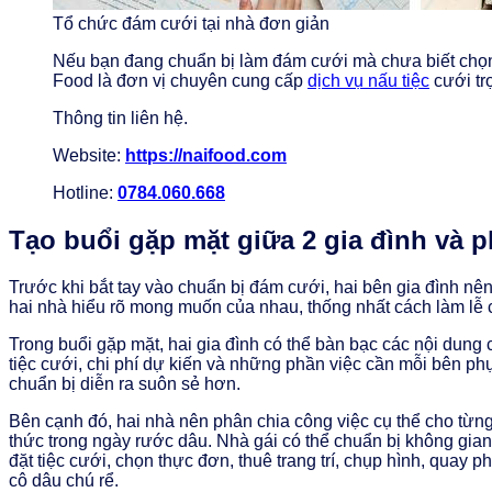
Tổ chức đám cưới tại nhà đơn giản
Nếu bạn đang chuẩn bị làm đám cưới mà chưa biết chọn
Food là đơn vị chuyên cung cấp
dịch vụ nấu tiệc
cưới tr
Thông tin liên hệ.
Website:
https://naifood.com
Hotline:
0784.060.668
Tạo buổi gặp mặt giữa 2 gia đình và p
Trước khi bắt tay vào chuẩn bị đám cưới, hai bên gia đình nên
hai nhà hiểu rõ mong muốn của nhau, thống nhất cách làm lễ c
Trong buổi gặp mặt, hai gia đình có thể bàn bạc các nội dung c
tiệc cưới, chi phí dự kiến và những phần việc cần mỗi bên phụ 
chuẩn bị diễn ra suôn sẻ hơn.
Bên cạnh đó, hai nhà nên phân chia công việc cụ thể cho từng b
thức trong ngày rước dâu. Nhà gái có thể chuẩn bị không gian 
đặt tiệc cưới, chọn thực đơn, thuê trang trí, chụp hình, qua
cô dâu chú rể.