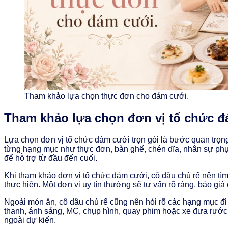
Tham khảo lựa chọn thực đơn cho đám cưới.
Tham khảo lựa chọn đơn vị tổ chức đá
Lựa chọn đơn vị tổ chức đám cưới trọn gói là bước quan trọng 
từng hạng mục như thực đơn, bàn ghế, chén dĩa, nhân sự phục 
để hỗ trợ từ đầu đến cuối.
Khi tham khảo đơn vị tổ chức đám cưới, cô dâu chú rể nên tìm h
thực hiện. Một đơn vị uy tín thường sẽ tư vấn rõ ràng, báo giá
Ngoài món ăn, cô dâu chú rể cũng nên hỏi rõ các hạng mục đi 
thanh, ánh sáng, MC, chụp hình, quay phim hoặc xe đưa rước n
ngoài dự kiến.