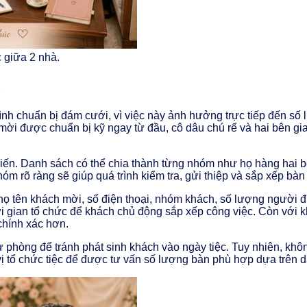
 giữa 2 nhà.
.
nh chuẩn bị đám cưới, vì việc này ảnh hưởng trực tiếp đến số l
mời được chuẩn bị kỹ ngay từ đầu, cô dâu chú rể và hai bên gi
kiến. Danh sách có thể chia thành từng nhóm như họ hàng hai b
m rõ ràng sẽ giúp quá trình kiểm tra, gửi thiệp và sắp xếp bàn
 họ tên khách mời, số điện thoại, nhóm khách, số lượng người đi
 gian tổ chức để khách chủ động sắp xếp công việc. Còn với khá
chính xác hơn.
 phòng để tránh phát sinh khách vào ngày tiệc. Tuy nhiên, khô
ơn vị tổ chức tiệc để được tư vấn số lượng bàn phù hợp dựa trên