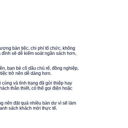
ượng bàn tiệc, chi phí tổ chức, không
a đình sẽ dễ kiểm soát ngân sách hơn,
ên, bạn bè cô dâu chú rể, đồng nghiệp,
 tiệc trở nên dễ dàng hơn.
 cùng và tình trạng đã gửi thiệp hay
ch thân thiết, có thể gọi điện hoặc
ng nên đặt quá nhiều bàn dư vì sẽ làm
 danh sách khách mời thực tế.