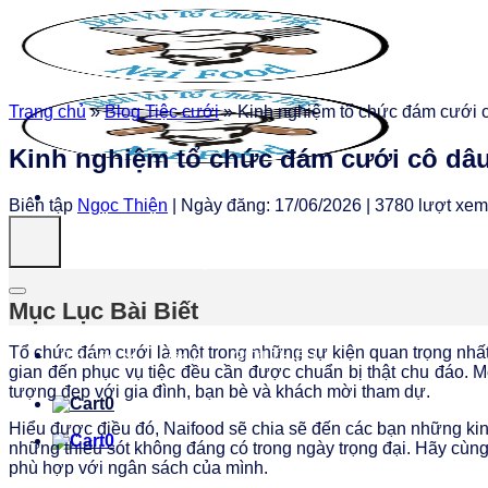
Chuyển
đến
nội
dung
Trang chủ
»
Blog Tiệc cưới
»
Kinh nghiệm tổ chức đám cưới c
Kinh nghiệm tổ chức đám cưới cô dâu
Biên tập
Ngọc Thiện
|
Ngày đăng: 17/06/2026
|
3780 lượt xem
DV Nấu Ăn
Thực Đơn
DV BÀN GHẾ
Mục Lục Bài Biết
Tổ chức đám cưới là một trong những sự kiện quan trọng nhất 
Tin Tức
Liên hệ
GIỚI THIỆU
gian đến phục vụ tiệc đều cần được chuẩn bị thật chu đáo. M
tượng đẹp với gia đình, bạn bè và khách mời tham dự.
0
Hiểu được điều đó, Naifood sẽ chia sẽ đến các bạn những kin
0
những thiếu sót không đáng có trong ngày trọng đại. Hãy cùng N
phù hợp với ngân sách của mình.