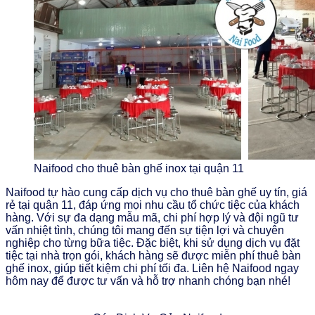
Naifood cho thuê bàn ghế inox tại quận 11
Naifood tự hào cung cấp dịch vụ cho thuê bàn ghế uy tín, giá
rẻ tại quận 11, đáp ứng mọi nhu cầu tổ chức tiệc của khách
hàng. Với sự đa dạng mẫu mã, chi phí hợp lý và đội ngũ tư
vấn nhiệt tình, chúng tôi mang đến sự tiện lợi và chuyên
nghiệp cho từng bữa tiệc. Đặc biệt, khi sử dụng dịch vụ đặt
tiệc tại nhà trọn gói, khách hàng sẽ được miễn phí thuê bàn
ghế inox, giúp tiết kiệm chi phí tối đa. Liên hệ Naifood ngay
hôm nay để được tư vấn và hỗ trợ nhanh chóng bạn nhé!