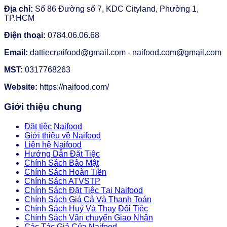
Địa chỉ:
Số 86 Đường số 7, KDC Cityland, Phường 1,
TP.HCM
Điện thoại:
0784.06.06.68
Email:
dattiecnaifood@gmail.com - naifood.com@gmail.com
MST:
0317768263
Website:
https://naifood.com/
Giới thiệu chung
Đặt tiệc Naifood
Giới thiệu về Naifood
Liên hệ Naifood
Hướng Dẫn Đặt Tiệc
Chính Sách Bảo Mật
Chính Sách Hoàn Tiền
Chính Sách ATVSTP
Chính Sách Đặt Tiệc Tại Naifood
Chính Sách Giá Cả Và Thanh Toán
Chính Sách Huỷ Và Thay Đổi Tiệc
Chính Sách Vận chuyển Giao Nhận
Các Tác Giả Của Naifood