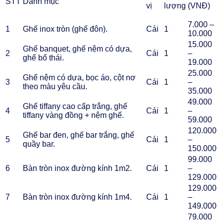
STT
Danh mục
vị
lượng
(VNĐ)
7.000 –
1
Ghế inox tròn (ghế đôn).
Cái
1
10.000
15.000
Ghế banquet, ghế nệm có dựa,
2
Cái
1
–
ghế bố thái.
19.000
25.000
Ghế nệm có dựa, bọc áo, cột nơ
3
Cái
1
–
theo màu yêu cầu.
35.000
49.000
Ghế tiffany cao cấp trắng, ghế
4
Cái
1
–
tiffany vàng đồng + nệm ghế.
59.000
120.000
Ghế bar đen, ghế bar trắng, ghế
5
Cái
1
–
quầy bar.
150.000
99.000
6
Bàn tròn inox đường kính 1m2.
Cái
1
–
129.000
129.000
7
Bàn tròn inox đường kính 1m4.
Cái
1
–
149.000
79.000