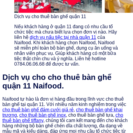
Dịch vụ cho thuê bàn ghế quận 11
Nếu khách hàng ở quận 11 đang có nhu cầu tổ
chức tiệc mà chưa biết lựa chọn đơn vị nào. Hãy
liên hệ
dịch vụ nấu tiệc tại nhà quận 11
của
Naifood. Khi khách hàng chọn Naifood, Naifood
sẽ miễn phí toàn bộ bàn ghế, dụng cụ ăn uống và
nhân viên phục vụ. Giúp khách hàng có một bữa
tiệc thật chỉn chu và ý nghĩa. Liên hệ hotline
0784.06.06.68 để được tư vấn.
Dịch vụ cho cho thuê bàn ghế
quận 11 Naifood.
Naifood tự hào là đơn vị hàng đầu trong lĩnh vực cho thuê
bàn ghế tại quận 11. Với nhiều năm kinh nghiệm trong việc
cho thuê bàn ghế đám cưới giá rẻ
,
cho thuê bàn ghế khai
trương
,
cho thuê bàn ghế inox
, cho thuê bàn ghế tựa,
cho
thuê bàn ghế tiffany
, chúng tôi cam kết mang đến cho khách
hàng những bộ bàn ghế chén dĩa chất lượng, đa dạng về
mẫu mã và kiểu dáng, đáp ứng mọi nhu cầu tổ chức tiệc từ