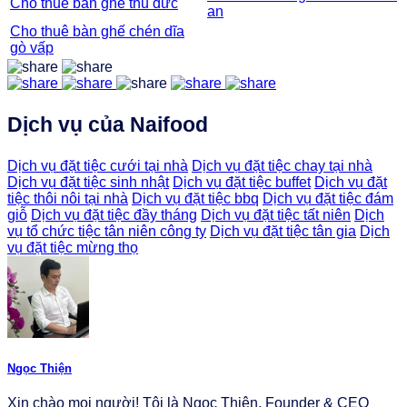
Cho thuê bàn ghế thủ đức
an
Cho thuê bàn ghế chén dĩa
gò vấp
Dịch vụ của Naifood
Dịch vụ đặt tiệc cưới tại nhà
Dịch vụ đặt tiệc chay tại nhà
Dịch vụ đặt tiệc sinh nhật
Dịch vụ đặt tiệc buffet
Dịch vụ đặt
tiệc thôi nôi tại nhà
Dịch vụ đặt tiệc bbq
Dịch vụ đặt tiệc đám
giỗ
Dịch vụ đặt tiệc đầy tháng
Dịch vụ đặt tiệc tất niên
Dịch
vụ tổ chức tiệc tân niên công ty
Dịch vụ đặt tiệc tân gia
Dịch
vụ đặt tiệc mừng thọ
Ngọc Thiện
Xin chào mọi người! Tôi là Ngọc Thiện, Founder & CEO