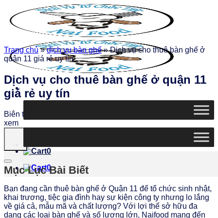
Chuyển
đến
nội
dung
Trang chủ
»
dịch vụ bàn ghế
»
Dịch vụ cho thuê bàn ghế ở
quận 11 giá rẻ uy tín
Dịch vụ cho thuê bàn ghế ở quận 11
giá rẻ uy tín
Biên tập
Ngọc Thiện
|
Ngày đăng: 07/12/2025
|
3067 lượt
xem
0
0
Mục Lục Bài Biết
Bạn đang cần thuê bàn ghế ở Quận 11 để tổ chức sinh nhật,
khai trương, tiệc gia đình hay sự kiện công ty nhưng lo lắng
về giá cả, mẫu mã và chất lượng? Với lợi thế sở hữu đa
dạng các loại bàn ghế và số lượng lớn, Naifood mang đến