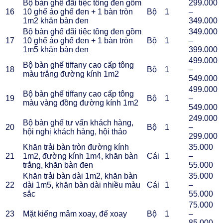
Bộ bàn ghế đãi tiệc tông đen gồm
299.000
16
10 ghế áo ghế đen + 1 bàn tròn
Bộ
1
–
1m2 khăn bàn đen
349.000
Bộ bàn ghế đãi tiệc tông đen gồm
349.000
17
10 ghế áo ghế đen + 1 bàn tròn
Bộ
1
–
1m5 khăn bàn đen
399.000
499.000
Bộ bàn ghế tiffany cao cấp tông
18
Bộ
1
–
màu trắng đường kính 1m2
549.000
499.000
Bộ bàn ghế tiffany cao cấp tông
19
Bộ
1
–
màu vàng đồng đường kính 1m2
549.000
249.000
Bộ bàn ghế tư vấn khách hàng,
20
Bộ
1
–
hội nghị khách hàng, hội thảo
299.000
Khăn trải bàn tròn đường kính
35.000
21
1m2, đường kính 1m4, khăn bàn
Cái
1
–
trắng, khăn bàn đen
55.000
Khăn trải bàn dài 1m2, khăn bàn
35.000
22
dài 1m5, khăn bàn dài nhiều màu
Cái
1
–
sắc
55.000
75.000
23
Mặt kiếng mâm xoay, đế xoay
Bộ
1
–
85.000