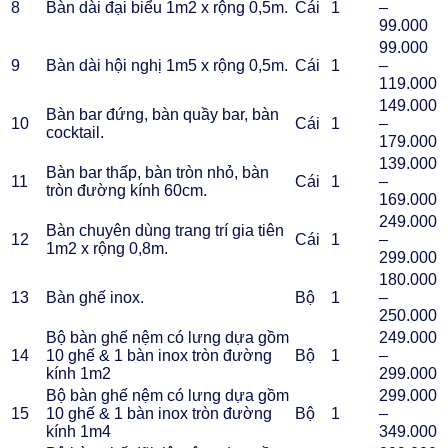
8
Bàn dài đại biểu 1m2 x rộng 0,5m.
Cái
1
–
99.000
99.000
9
Bàn dài hội nghị 1m5 x rộng 0,5m.
Cái
1
–
119.000
149.000
Bàn bar đứng, bàn quầy bar, bàn
10
Cái
1
–
cocktail.
179.000
139.000
Bàn bar thấp, bàn tròn nhỏ, bàn
11
Cái
1
–
tròn đường kính 60cm.
169.000
249.000
Bàn chuyên dùng trang trí gia tiên
12
Cái
1
–
1m2 x rộng 0,8m.
299.000
180.000
13
Bàn ghế inox.
Bộ
1
–
250.000
Bộ bàn ghế nệm có lưng dựa gồm
249.000
14
10 ghế & 1 bàn inox tròn đường
Bộ
1
–
kính 1m2
299.000
Bộ bàn ghế nệm có lưng dựa gồm
299.000
15
10 ghế & 1 bàn inox tròn đường
Bộ
1
–
kính 1m4
349.000