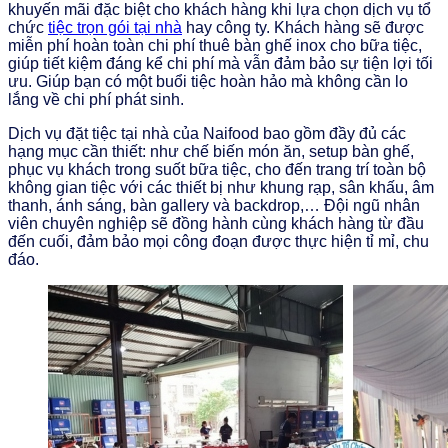
khuyến mãi đặc biệt cho khách hàng khi lựa chọn dịch vụ tổ
chức
tiệc trọn gói tại nhà
hay công ty. Khách hàng sẽ được
miễn phí hoàn toàn chi phí thuê bàn ghế inox cho bữa tiệc,
giúp tiết kiệm đáng kể chi phí mà vẫn đảm bảo sự tiện lợi tối
ưu. Giúp bạn có một buổi tiệc hoàn hảo mà không cần lo
lắng về chi phí phát sinh.
Dịch vụ đặt tiệc tại nhà của Naifood bao gồm đầy đủ các
hạng mục cần thiết: như chế biến món ăn, setup bàn ghế,
phục vụ khách trong suốt bữa tiệc, cho đến trang trí toàn bộ
không gian tiệc với các thiết bị như khung rạp, sân khấu, âm
thanh, ánh sáng, bàn gallery và backdrop,… Đội ngũ nhân
viên chuyên nghiệp sẽ đồng hành cùng khách hàng từ đầu
đến cuối, đảm bảo mọi công đoạn được thực hiện tỉ mỉ, chu
đáo.