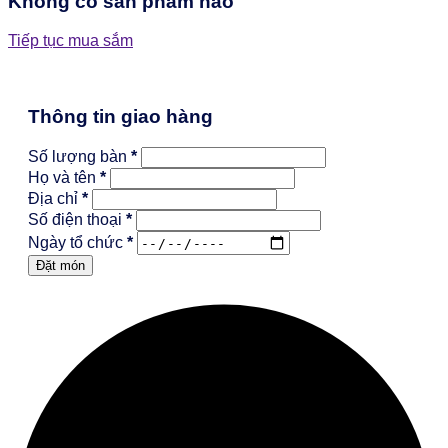
Không có sản phẩm nào
Tiếp tục mua sắm
Thông tin giao hàng
Số lượng bàn
*
Họ và tên
*
Địa chỉ
*
Số điện thoại
*
Ngày tổ chức
*
Đặt món