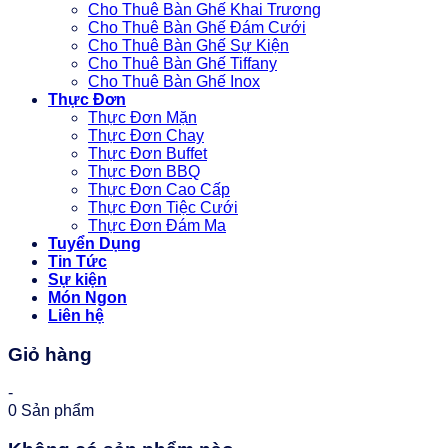
Cho Thuê Bàn Ghế Khai Trương
Cho Thuê Bàn Ghế Đám Cưới
Cho Thuê Bàn Ghế Sự Kiện
Cho Thuê Bàn Ghế Tiffany
Cho Thuê Bàn Ghế Inox
Thực Đơn
Thực Đơn Mặn
Thực Đơn Chay
Thực Đơn Buffet
Thực Đơn BBQ
Thực Đơn Cao Cấp
Thực Đơn Tiệc Cưới
Thực Đơn Đám Ma
Tuyển Dụng
Tin Tức
Sự kiện
Món Ngon
Liên hệ
Giỏ hàng
-
0
Sản phẩm