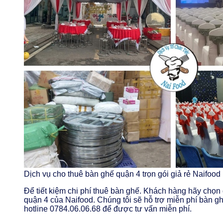
Dịch vụ cho thuê bàn ghế quận 4 trọn gói giả rẻ Naifood
Để tiết kiệm chi phí thuê bàn ghế. Khách hàng hãy chọn
quận 4 của Naifood. Chúng tôi sẽ hỗ trợ miễn phí bàn gh
hotline 0784.06.06.68 để được tư vấn miễn phí.