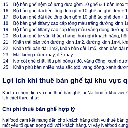
15
Bộ bàn ghế nệm có lưng dựa gồm 10 ghế & 1 bàn inox 
16
Bộ bàn ghế đãi tiệc tông đen gồm 10 ghế áo ghế đen + 
17
Bộ bàn ghế đãi tiệc tông đen gồm 10 ghế áo ghế đen + 
18
Bộ bàn ghế tiffany cao cấp tông màu trắng đường kính 
19
Bộ bàn ghế tiffany cao cấp tông màu vàng đồng đường 
20
Bộ bàn ghế tư vấn khách hàng, hội nghị khách hàng, hội
21
Khăn trải bàn tròn đường kính 1m2, đường kính 1m4, kh
22
Khăn trải bàn dài 1m2, khăn bàn dài 1m5, khăn bàn dài
23
Mặt kiếng mâm xoay, đế xoay
24
Nơ cột ghế chất liệu phi bóng ( đỏ, vàng đồng, xanh dư
25
Khăn phủ bàn nhiều màu sắc (đỏ, vàng đồng, xanh dươn
Lợi ích khi thuê bàn ghế tại khu vực 
Khi lựa chọn dịch vụ cho thuê bàn ghế tại Naifood ở khu vự
ích thiết thực như:
Chi phí thuê bàn ghế hợp lý
Naifood cam kết mang đến cho khách hàng dịch vụ thuê bàn ghế
một yếu tố quan trọng đối với khách hàng, vì vậy Naifood cu