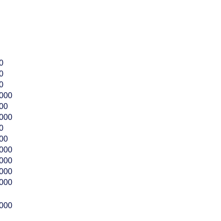
0
0
0
.000
000
.000
0
000
.000
.000
.000
.000
.000