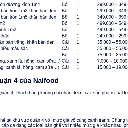
tròn đường kính 1m4
Bộ
1
299.000 – 349
1 bàn tròn 1m2 khăn bàn đen
Bộ
1
299.000 – 349
1 bàn tròn 1m5 khăn bàn đen
Bộ
1
349.000 – 399
1m2
Bộ
1
499.000 – 549
kính 1m2
Bộ
1
499.000 – 549
 thảo
Bộ
1
249.000 – 299
ăn bàn trắng, khăn bàn đen
Cái
1
35.000 – 55.00
 nhiều màu sắc
Cái
1
35.000 – 55.00
Bộ
1
75.000 – 85.00
ơng, xanh lá, hồng, cam sữa…)
Cái
1
7.000 – 10.000
g, xanh lá, hồng, cam sữa…)
Cái
1
15.000 – 19.00
quận 4 của Naifood
c Quận 4, khách hàng không chỉ nhận được các sản phẩm chất 
 tại khu vực quận 4 với mức giá vô cùng cạnh tranh. Chúng tôi 
ng cấp đa dạng các loại bàn ghế với nhiều mức giá khác nhau, 