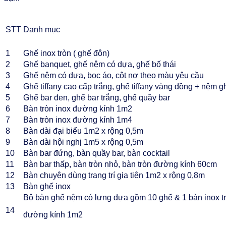
STT
Danh mục
1
Ghế inox tròn ( ghế đôn)
2
Ghế banquet, ghế nệm có dựa, ghế bố thái
3
Ghế nệm có dựa, bọc áo, cột nơ theo màu yêu cầu
4
Ghế tiffany cao cấp trắng, ghế tiffany vàng đồng + nệm g
5
Ghế bar đen, ghế bar trắng, ghế quầy bar
6
Bàn tròn inox đường kính 1m2
7
Bàn tròn inox đường kính 1m4
8
Bàn dài đại biểu 1m2 x rộng 0,5m
9
Bàn dài hội nghị 1m5 x rộng 0,5m
10
Bàn bar đứng, bàn quầy bar, bàn cocktail
11
Bàn bar thấp, bàn tròn nhỏ, bàn tròn đường kính 60cm
12
Bàn chuyên dùng trang trí gia tiên 1m2 x rộng 0,8m
13
Bàn ghế inox
Bộ bàn ghế nệm có lưng dựa gồm 10 ghế & 1 bàn inox t
14
đường kính 1m2