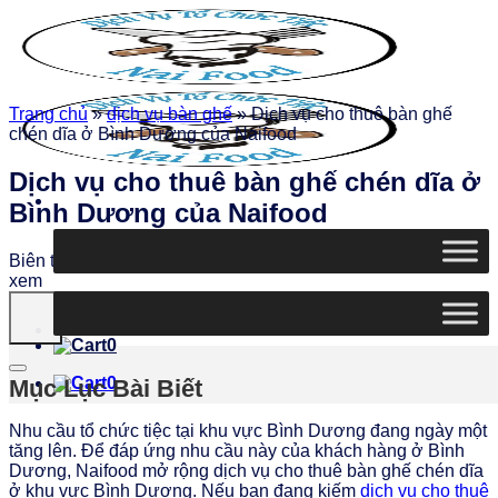
Chuyển
đến
nội
dung
Trang chủ
»
dịch vụ bàn ghế
»
Dịch vụ cho thuê bàn ghế
chén dĩa ở Bình Dương của Naifood
Dịch vụ cho thuê bàn ghế chén dĩa ở
Bình Dương của Naifood
Biên tập
Ngọc Thiện
|
Ngày đăng: 10/02/2026
|
3004 lượt
xem
0
0
Mục Lục Bài Biết
Nhu cầu tổ chức tiệc tại khu vực Bình Dương đang ngày một
tăng lên. Để đáp ứng nhu cầu này của khách hàng ở Bình
Dương, Naifood mở rộng dịch vụ cho thuê bàn ghế chén dĩa
ở khu vực Bình Dương. Nếu bạn đang kiếm
dịch vụ cho thuê