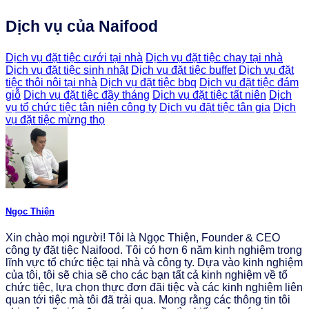
Dịch vụ của Naifood
Dịch vụ đặt tiệc cưới tại nhà
Dịch vụ đặt tiệc chay tại nhà
Dịch vụ đặt tiệc sinh nhật
Dịch vụ đặt tiệc buffet
Dịch vụ đặt
tiệc thôi nôi tại nhà
Dịch vụ đặt tiệc bbq
Dịch vụ đặt tiệc đám
giỗ
Dịch vụ đặt tiệc đầy tháng
Dịch vụ đặt tiệc tất niên
Dịch
vụ tổ chức tiệc tân niên công ty
Dịch vụ đặt tiệc tân gia
Dịch
vụ đặt tiệc mừng thọ
Ngọc Thiện
Xin chào mọi người! Tôi là Ngọc Thiện, Founder & CEO
công ty đặt tiệc Naifood. Tôi có hơn 6 năm kinh nghiệm trong
lĩnh vực tổ chức tiệc tại nhà và công ty. Dựa vào kinh nghiệm
của tôi, tôi sẽ chia sẽ cho các bạn tất cả kinh nghiệm về tổ
chức tiệc, lựa chọn thực đơn đãi tiệc và các kinh nghiệm liên
quan tới tiệc mà tôi đã trải qua. Mong rằng các thông tin tôi