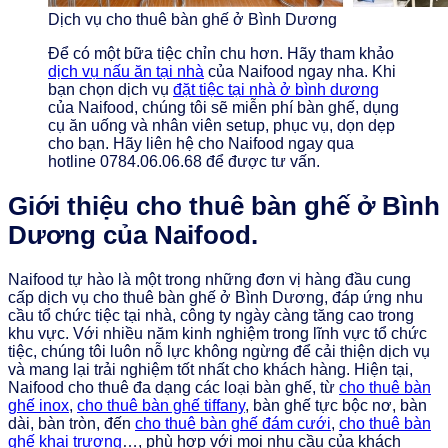
Dịch vụ cho thuê bàn ghế ở Bình Dương
Để có một bữa tiệc chỉn chu hơn. Hãy tham khảo
dịch vụ nấu ăn tại nhà
của Naifood ngay nha. Khi
bạn chọn dịch vụ
đặt tiệc tại nhà ở bình dương
của Naifood, chúng tôi sẽ miễn phí bàn ghế, dụng
cụ ăn uống và nhân viên setup, phục vụ, dọn dẹp
cho bạn. Hãy liên hệ cho Naifood ngay qua
hotline 0784.06.06.68 để được tư vấn.
Giới thiệu cho thuê bàn ghế ở Bình
Dương của Naifood.
Naifood tự hào là một trong những đơn vị hàng đầu cung
cấp dịch vụ cho thuê bàn ghế ở Bình Dương, đáp ứng nhu
cầu tổ chức tiệc tại nhà, công ty ngày càng tăng cao trong
khu vực. Với nhiều năm kinh nghiệm trong lĩnh vực tổ chức
tiệc, chúng tôi luôn nỗ lực không ngừng để cải thiện dịch vụ
và mang lại trải nghiệm tốt nhất cho khách hàng. Hiện tại,
Naifood cho thuê đa dạng các loại bàn ghế, từ
cho thuê bàn
ghế inox
,
cho thuê bàn ghế tiffany
, bàn ghế tực bộc nơ, bàn
dài, bàn tròn, đến
cho thuê bàn ghế đám cưới
,
cho thuê bàn
ghế khai trương
…, phù hợp với mọi nhu cầu của khách