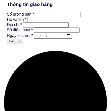
Thông tin giao hàng
Số lượng bàn
*
Họ và tên
*
Địa chỉ
*
Số điện thoại
*
Ngày tổ chức
*
Đặt món