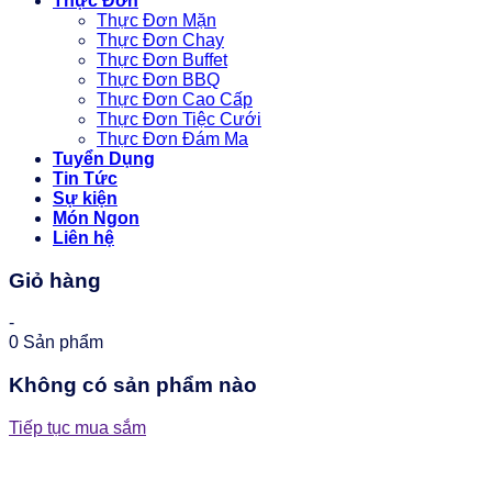
Thực Đơn
Thực Đơn Mặn
Thực Đơn Chay
Thực Đơn Buffet
Thực Đơn BBQ
Thực Đơn Cao Cấp
Thực Đơn Tiệc Cưới
Thực Đơn Đám Ma
Tuyển Dụng
Tin Tức
Sự kiện
Món Ngon
Liên hệ
Giỏ hàng
-
0
Sản phẩm
Không có sản phẩm nào
Tiếp tục mua sắm