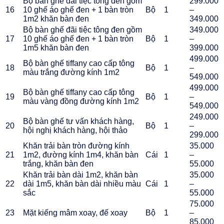
Bộ bàn ghế đãi tiệc tông đen gồm
299.000
16
10 ghế áo ghế đen + 1 bàn tròn
Bộ
1
–
1m2 khăn bàn đen
349.000
Bộ bàn ghế đãi tiệc tông đen gồm
349.000
17
10 ghế áo ghế đen + 1 bàn tròn
Bộ
1
–
1m5 khăn bàn đen
399.000
499.000
Bộ bàn ghế tiffany cao cấp tông
18
Bộ
1
–
màu trắng đường kính 1m2
549.000
499.000
Bộ bàn ghế tiffany cao cấp tông
19
Bộ
1
–
màu vàng đồng đường kính 1m2
549.000
249.000
Bộ bàn ghế tư vấn khách hàng,
20
Bộ
1
–
hội nghị khách hàng, hội thảo
299.000
Khăn trải bàn tròn đường kính
35.000
21
1m2, đường kính 1m4, khăn bàn
Cái
1
–
trắng, khăn bàn đen
55.000
Khăn trải bàn dài 1m2, khăn bàn
35.000
22
dài 1m5, khăn bàn dài nhiều màu
Cái
1
–
sắc
55.000
75.000
23
Mặt kiếng mâm xoay, đế xoay
Bộ
1
–
85.000