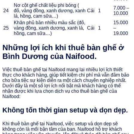
Nơ cột ghế chất liệu phi bóng (
7.000 –
24
đỏ, vàng đồng, xanh dương, xanh
Cái
1
10.000
lá, hồng, cam sữa…)
Khăn phủ bàn nhiều màu sắc (đỏ,
15.000
25
vàng đồng, xanh dương, xanh lá,
Cái
1
–
hồng, cam sữa…)
19.000
Những lợi ích khi thuê bàn ghế ở
Bình Dương của Naifood.
Việc thuê bàn ghế tại Naifood mang lại nhiều lợi ích thiết
thực cho khách hàng, giúp tiết kiệm chi phí mà vẫn đảm bảo
cho bữa tiệc sự kiện diễn ra một cách chuyên nghiệp nhất.
Dưới đây là một số lợi ích nổi bật mà khách hàng có thể
nhận được khi lựa chọn dịch vụ cho thuê bàn ghế của
Naifood:
Không tốn thời gian setup và dọn dẹp.
Khi thuê bàn ghế tại Naifood, việc setup và dọn dẹp sẽ
không còn là mối bận tâm của bạn. Naifood hỗ trợ khách