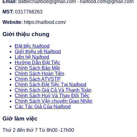
Email:
dattiecnaifood@gmail.com - naifood.com@gmail.com
MST:
0317768263
Website:
https://naifood.com/
Giới thiệu chung
Đặt tiệc Naifood
Giới thiệu về Naifood
Liên hệ Naifood
Hướng Dẫn Đặt Tiệc
Chính Sách Bảo Mật
Chính Sách Hoàn Tiền
Chính Sách ATVSTP
Chính Sách Đặt Tiệc Tại Naifood
Chính Sách Giá Cả Và Thanh Toán
Chính Sách Huỷ Và Thay Đổi Tiệc
Chính Sách Vận chuyển Giao Nhận
Các Tác Giả Của Naifood
Giờ làm việc
Thứ 2 đến thứ 7 Từ 8h00 -17h00