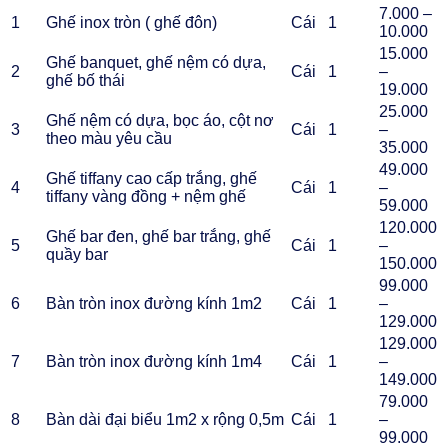
7.000 –
1
Ghế inox tròn ( ghế đôn)
Cái
1
10.000
15.000
Ghế banquet, ghế nệm có dựa,
2
Cái
1
–
ghế bố thái
19.000
25.000
Ghế nệm có dựa, bọc áo, cột nơ
3
Cái
1
–
theo màu yêu cầu
35.000
49.000
Ghế tiffany cao cấp trắng, ghế
4
Cái
1
–
tiffany vàng đồng + nệm ghế
59.000
120.000
Ghế bar đen, ghế bar trắng, ghế
5
Cái
1
–
quầy bar
150.000
99.000
6
Bàn tròn inox đường kính 1m2
Cái
1
–
129.000
129.000
7
Bàn tròn inox đường kính 1m4
Cái
1
–
149.000
79.000
8
Bàn dài đại biểu 1m2 x rộng 0,5m
Cái
1
–
99.000