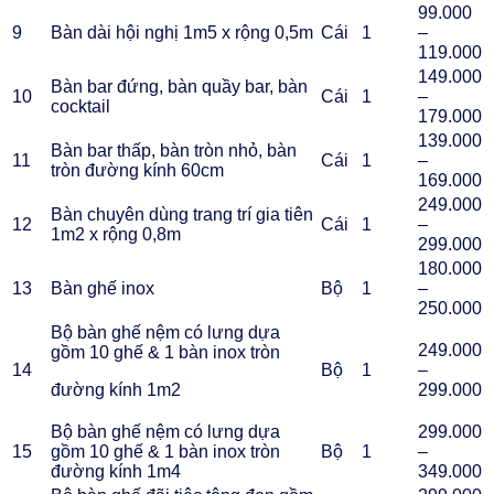
99.000
9
Bàn dài hội nghị 1m5 x rộng 0,5m
Cái
1
–
119.000
149.000
Bàn bar đứng, bàn quầy bar, bàn
10
Cái
1
–
cocktail
179.000
139.000
Bàn bar thấp, bàn tròn nhỏ, bàn
11
Cái
1
–
tròn đường kính 60cm
169.000
249.000
Bàn chuyên dùng trang trí gia tiên
12
Cái
1
–
1m2 x rộng 0,8m
299.000
180.000
13
Bàn ghế inox
Bộ
1
–
250.000
Bộ bàn ghế nệm có lưng dựa
249.000
gồm 10 ghế & 1 bàn inox tròn
14
Bộ
1
–
đường kính 1m2
299.000
Bộ bàn ghế nệm có lưng dựa
299.000
15
gồm 10 ghế & 1 bàn inox tròn
Bộ
1
–
đường kính 1m4
349.000