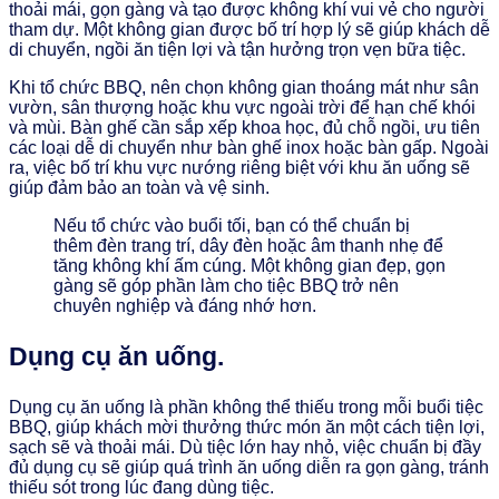
thoải mái, gọn gàng và tạo được không khí vui vẻ cho người
tham dự. Một không gian được bố trí hợp lý sẽ giúp khách dễ
di chuyển, ngồi ăn tiện lợi và tận hưởng trọn vẹn bữa tiệc.
Khi tổ chức BBQ, nên chọn không gian thoáng mát như sân
vườn, sân thượng hoặc khu vực ngoài trời để hạn chế khói
và mùi. Bàn ghế cần sắp xếp khoa học, đủ chỗ ngồi, ưu tiên
các loại dễ di chuyển như bàn ghế inox hoặc bàn gấp. Ngoài
ra, việc bố trí khu vực nướng riêng biệt với khu ăn uống sẽ
giúp đảm bảo an toàn và vệ sinh.
Nếu tổ chức vào buổi tối, bạn có thể chuẩn bị
thêm đèn trang trí, dây đèn hoặc âm thanh nhẹ để
tăng không khí ấm cúng. Một không gian đẹp, gọn
gàng sẽ góp phần làm cho tiệc BBQ trở nên
chuyên nghiệp và đáng nhớ hơn.
Dụng cụ ăn uống.
Dụng cụ ăn uống là phần không thể thiếu trong mỗi buổi tiệc
BBQ, giúp khách mời thưởng thức món ăn một cách tiện lợi,
sạch sẽ và thoải mái. Dù tiệc lớn hay nhỏ, việc chuẩn bị đầy
đủ dụng cụ sẽ giúp quá trình ăn uống diễn ra gọn gàng, tránh
thiếu sót trong lúc đang dùng tiệc.