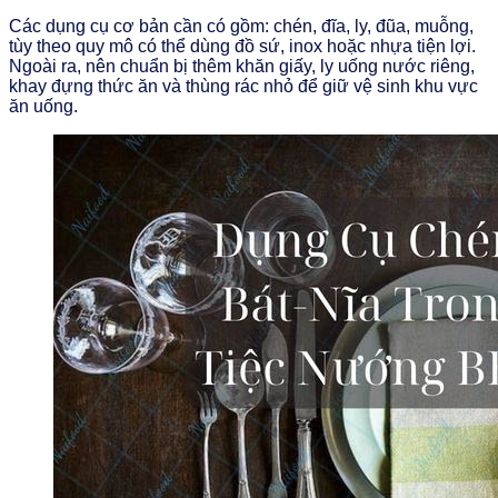
Các dụng cụ cơ bản cần có gồm: chén, đĩa, ly, đũa, muỗng,
tùy theo quy mô có thể dùng đồ sứ, inox hoặc nhựa tiện lợi.
Ngoài ra, nên chuẩn bị thêm khăn giấy, ly uống nước riêng,
khay đựng thức ăn và thùng rác nhỏ để giữ vệ sinh khu vực
ăn uống.