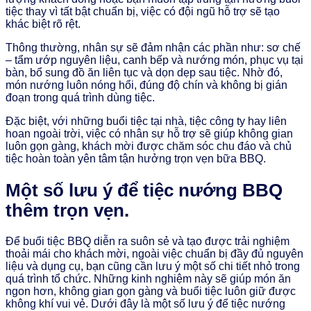
tiệc thay vì tất bật chuẩn bị, việc có đội ngũ hỗ trợ sẽ tạo
khác biệt rõ rệt.
Thông thường, nhân sự sẽ đảm nhận các phần như: sơ chế
– tẩm ướp nguyên liệu, canh bếp và nướng món, phục vụ tại
bàn, bổ sung đồ ăn liên tục và dọn dẹp sau tiệc. Nhờ đó,
món nướng luôn nóng hổi, đúng độ chín và không bị gián
đoạn trong quá trình dùng tiệc.
Đặc biệt, với những buổi tiệc tại nhà, tiệc công ty hay liên
hoan ngoài trời, việc có nhân sự hỗ trợ sẽ giúp không gian
luôn gọn gàng, khách mời được chăm sóc chu đáo và chủ
tiệc hoàn toàn yên tâm tận hưởng trọn vẹn bữa BBQ.
Một số lưu ý để tiệc nướng BBQ
thêm trọn vẹn.
Để buổi tiệc BBQ diễn ra suôn sẻ và tạo được trải nghiệm
thoải mái cho khách mời, ngoài việc chuẩn bị đầy đủ nguyên
liệu và dụng cụ, bạn cũng cần lưu ý một số chi tiết nhỏ trong
quá trình tổ chức. Những kinh nghiệm này sẽ giúp món ăn
ngon hơn, không gian gọn gàng và buổi tiệc luôn giữ được
không khí vui vẻ. Dưới đây là một số lưu ý để tiệc nướng