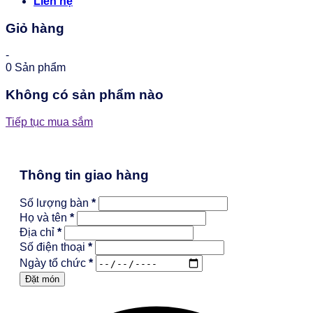
Liên hệ
Giỏ hàng
-
0
Sản phẩm
Không có sản phẩm nào
Tiếp tục mua sắm
Thông tin giao hàng
Số lượng bàn
*
Họ và tên
*
Địa chỉ
*
Số điện thoại
*
Ngày tổ chức
*
Đặt món