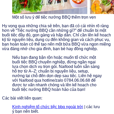
Một số lưu ý để tiệc nướng BBQ thêm trọn vẹn
Hy vọng qua những chia sẻ trên, bạn đã có cái nhìn rõ ràng
hơn về “Tiệc nướng BBQ cần những gì?” để chuẩn bị một
buổi tiệc đầy đủ, gọn gàng và hấp dẫn. Chỉ cần lên kế hoạch
kỹ từ nguyên liệu, dụng cụ đến không gian và cách phục vụ,
bạn hoàn toàn có thể tạo nên một bữa BBQ vừa ngon miệng
vừa đáng nhớ cho gia đình, bạn bè hay đồng nghiệp.
Nếu bạn đang bận rộn hoặc muốn tổ chức một
buổi tiệc BBQ chuyên nghiệp, đừng ngần ngại
lựa chọn dịch vụ trọn gói. Naifood luôn sẵn sàng
hỗ trợ từ A–Z: chuẩn bị nguyên liệu, setup,
nướng tại chỗ đến dọn dẹp sau tiệc. Liên hệ ngay
với Naifood qua hotline/zalo 0784.06.06.68 để
được tư vấn nhanh chóng và lên kế hoạch cho
buổi tiệc nướng BBQ hoàn hảo của bạn!
Các bài viết liên quan:
Kinh nghiệm tổ chức tiệc bbq ngoài trời
| các lưu
ý bạn nên biết.