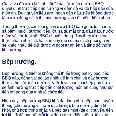
Gia vị và đồ ướp là “linh hồn” của các món nướng BBQ,
quyết định trực tiếp đến hương vị đậm đà và độ hấp dẫn của
món ăn. Dù nguyên liệu tươi ngon đến đâu, nếu không được
tẩm ướp đúng cách thì món nướng vẫn sẽ thiếu điểm nhấn.
Thông thường, các loại gia vị ướp BBQ bao gồm: tỏi, hành,
sả băm, muối, đường, tiêu, ớt, sa tế, mật ong, dầu hào, nước
mắm và các loại sốt BBQ chuyên dụng. Tùy theo từng loại
thực phẩm như thịt, hải sản hay rau củ mà cách phối gia vị
sẽ khác nhau để giữ được vị ngọt tự nhiên và tăng độ thơm
khi nướng.
Bếp nướng.
Bếp nướng là thiết bị không thể thiếu trong bất kỳ buổi tiệc
BBQ nào, đóng vai trò tạo nhiệt để làm chín và dậy hương
thơm cho các món nướng. Việc lựa chọn loại bếp phù hợp
sẽ ảnh hưởng trực tiếp đến chất lượng món ăn cũng như sự
tiện lợi trong quá trình tổ chức tiệc.
Hiện nay, bếp nướng BBQ khá đa dạng như bếp than truyền
thống (cho hương vị thơm đặc trưng), bếp nướng điện (ít
khói, phù hợp trong nhà), và bếp gas mini (dễ di chuyển, tiện
lợi khi đi dã ngoại). Mỗi loại đều có ưu điểm riêng, tùy vào