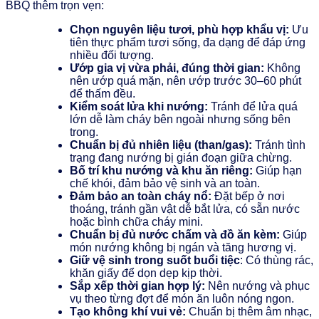
BBQ thêm trọn vẹn:
Chọn nguyên liệu tươi, phù hợp khẩu vị:
Ưu
tiên thực phẩm tươi sống, đa dạng để đáp ứng
nhiều đối tượng.
Ướp gia vị vừa phải, đúng thời gian:
Không
nên ướp quá mặn, nên ướp trước 30–60 phút
để thấm đều.
Kiểm soát lửa khi nướng:
Tránh để lửa quá
lớn dễ làm cháy bên ngoài nhưng sống bên
trong.
Chuẩn bị đủ nhiên liệu (than/gas):
Tránh tình
trạng đang nướng bị gián đoạn giữa chừng.
Bố trí khu nướng và khu ăn riêng:
Giúp hạn
chế khói, đảm bảo vệ sinh và an toàn.
Đảm bảo an toàn cháy nổ:
Đặt bếp ở nơi
thoáng, tránh gần vật dễ bắt lửa, có sẵn nước
hoặc bình chữa cháy mini.
Chuẩn bị đủ nước chấm và đồ ăn kèm:
Giúp
món nướng không bị ngán và tăng hương vị.
Giữ vệ sinh trong suốt buổi tiệc
: Có thùng rác,
khăn giấy để dọn dẹp kịp thời.
Sắp xếp thời gian hợp lý:
Nên nướng và phục
vụ theo từng đợt để món ăn luôn nóng ngon.
Tạo không khí vui vẻ:
Chuẩn bị thêm âm nhạc,