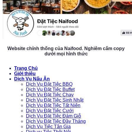
Website chính thống của Naifood. Nghiêm cấm copy
dưới mọi hình thức
Trang Chủ
Giới thiệu
Dịch Vụ Nấu Ăn
Dịch Vụ Đặt Tiệc BBQ
Dịch Vụ Đặt Tiệc Buffet
Dịch Vụ Đặt Tiệc Chay
Dịch Vụ Đặt Tiệc Sinh Nhật
Dịch Vụ Đặt Tiệc Tất Niên
Dịch Vụ Đặt Tiệc Cưới
Dịch Vụ Đặt Tiệc Đám Giỗ
Dịch Vụ Đặt Tiệc Đầy Tháng
Dịch Vụ Tiệc Tân Gia
Dịch vụ Tiệc Thôi Nôi