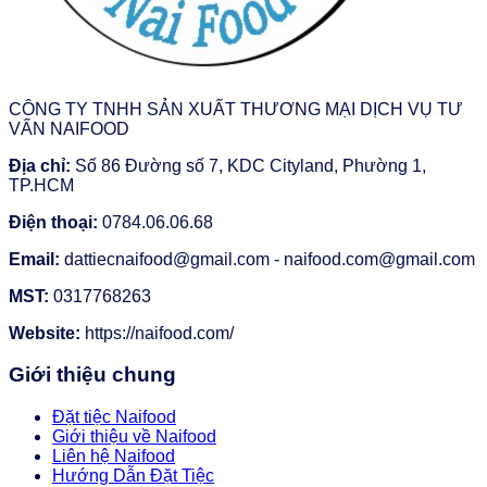
CÔNG TY TNHH SẢN XUẤT THƯƠNG MẠI DỊCH VỤ TƯ
VẤN NAIFOOD
Địa chỉ:
Số 86 Đường số 7, KDC Cityland, Phường 1,
TP.HCM
Điện thoại:
0784.06.06.68
Email:
dattiecnaifood@gmail.com - naifood.com@gmail.com
MST:
0317768263
Website:
https://naifood.com/
Giới thiệu chung
Đặt tiệc Naifood
Giới thiệu về Naifood
Liên hệ Naifood
Hướng Dẫn Đặt Tiệc