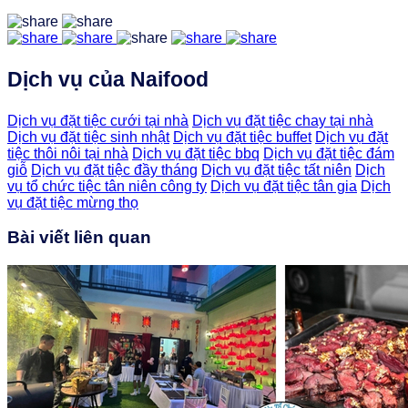
Dịch vụ của Naifood
Dịch vụ đặt tiệc cưới tại nhà
Dịch vụ đặt tiệc chay tại nhà
Dịch vụ đặt tiệc sinh nhật
Dịch vụ đặt tiệc buffet
Dịch vụ đặt
tiệc thôi nôi tại nhà
Dịch vụ đặt tiệc bbq
Dịch vụ đặt tiệc đám
giỗ
Dịch vụ đặt tiệc đầy tháng
Dịch vụ đặt tiệc tất niên
Dịch
vụ tổ chức tiệc tân niên công ty
Dịch vụ đặt tiệc tân gia
Dịch
vụ đặt tiệc mừng thọ
Bài viết liên quan