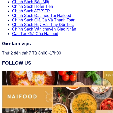
Chính Sách Bảo Mật
Chính Sách Hoàn Tiền
Chính Sách ATVSTP
Chính Sách Đặt Tiệc Tại Naifood
Chính Sách Giá Cả Và Thanh Toán
Chính Sách Huỷ Và Thay Đổi Tiệc
Chính Sách Vận chuyển Giao Nhận
Các Tác Giả Của Naifood
Giờ làm việc
Thứ 2 đến thứ 7 Từ 8h00 -17h00
FOLLOW US