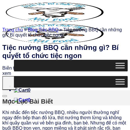
Chuyển
đến
nội
dung
Trang chủ
»
Blog Tiệc BBQ
»
Tiệc nướng BBQ cần những
gì? Bí quyết tổ chức tiệc ngon
Tiệc nướng BBQ cần những gì? Bí
quyết tổ chức tiệc ngon
Biên tập
Ngọc Thiện
|
Ngày đăng: 30/04/2026
|
3422 lượt
xem
0
0
Mục Lục Bài Biết
Khi nhắc đến tiệc nướng BBQ, nhiều người thường nghĩ
ngay đến bếp than đỏ lửa, thịt nướng thơm lừng và không
khí quây quần vui vẻ bên gia đình, bạn bè. Nhưng để có một
buổi BBQ trọn vẹn, ngon miệng và ít phát sinh rắc rối, bạn