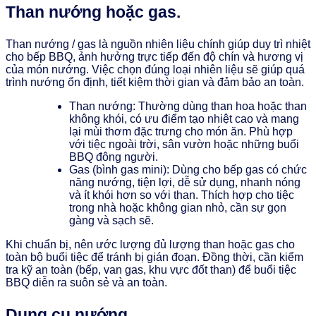
Than nướng hoặc gas.
Than nướng / gas là nguồn nhiên liệu chính giúp duy trì nhiệt
cho bếp BBQ, ảnh hưởng trực tiếp đến độ chín và hương vị
của món nướng. Việc chọn đúng loại nhiên liệu sẽ giúp quá
trình nướng ổn định, tiết kiệm thời gian và đảm bảo an toàn.
Than nướng: Thường dùng than hoa hoặc than
không khói, có ưu điểm tạo nhiệt cao và mang
lại mùi thơm đặc trưng cho món ăn. Phù hợp
với tiệc ngoài trời, sân vườn hoặc những buổi
BBQ đông người.
Gas (bình gas mini): Dùng cho bếp gas có chức
năng nướng, tiện lợi, dễ sử dụng, nhanh nóng
và ít khói hơn so với than. Thích hợp cho tiệc
trong nhà hoặc không gian nhỏ, cần sự gọn
gàng và sạch sẽ.
Khi chuẩn bị, nên ước lượng đủ lượng than hoặc gas cho
toàn bộ buổi tiệc để tránh bị gián đoạn. Đồng thời, cần kiểm
tra kỹ an toàn (bếp, van gas, khu vực đốt than) để buổi tiệc
BBQ diễn ra suôn sẻ và an toàn.
Dụng cụ nướng.