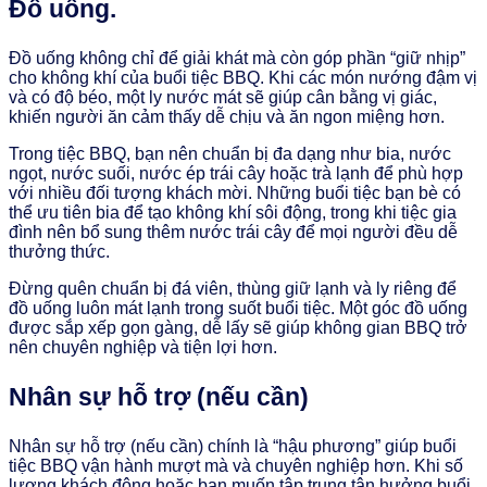
Đồ uống.
Đồ uống không chỉ để giải khát mà còn góp phần “giữ nhịp”
cho không khí của buổi tiệc BBQ. Khi các món nướng đậm vị
và có độ béo, một ly nước mát sẽ giúp cân bằng vị giác,
khiến người ăn cảm thấy dễ chịu và ăn ngon miệng hơn.
Trong tiệc BBQ, bạn nên chuẩn bị đa dạng như bia, nước
ngọt, nước suối, nước ép trái cây hoặc trà lạnh để phù hợp
với nhiều đối tượng khách mời. Những buổi tiệc bạn bè có
thể ưu tiên bia để tạo không khí sôi động, trong khi tiệc gia
đình nên bổ sung thêm nước trái cây để mọi người đều dễ
thưởng thức.
Đừng quên chuẩn bị đá viên, thùng giữ lạnh và ly riêng để
đồ uống luôn mát lạnh trong suốt buổi tiệc. Một góc đồ uống
được sắp xếp gọn gàng, dễ lấy sẽ giúp không gian BBQ trở
nên chuyên nghiệp và tiện lợi hơn.
Nhân sự hỗ trợ (nếu cần)
Nhân sự hỗ trợ (nếu cần) chính là “hậu phương” giúp buổi
tiệc BBQ vận hành mượt mà và chuyên nghiệp hơn. Khi số
lượng khách đông hoặc bạn muốn tập trung tận hưởng buổi