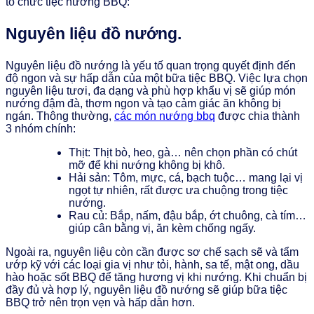
tổ chức tiệc nướng BBQ:
Nguyên liệu đồ nướng.
Nguyên liệu đồ nướng là yếu tố quan trọng quyết định đến
độ ngon và sự hấp dẫn của một bữa tiệc BBQ. Việc lựa chọn
nguyên liệu tươi, đa dạng và phù hợp khẩu vị sẽ giúp món
nướng đậm đà, thơm ngon và tạo cảm giác ăn không bị
ngán. Thông thường,
các món nướng bbq
được chia thành
3 nhóm chính:
Thịt: Thịt bò, heo, gà… nên chọn phần có chút
mỡ để khi nướng không bị khô.
Hải sản: Tôm, mực, cá, bạch tuộc… mang lại vị
ngọt tự nhiên, rất được ưa chuộng trong tiệc
nướng.
Rau củ: Bắp, nấm, đậu bắp, ớt chuông, cà tím…
giúp cân bằng vị, ăn kèm chống ngấy.
Ngoài ra, nguyên liệu còn cần được sơ chế sạch sẽ và tẩm
ướp kỹ với các loại gia vị như tỏi, hành, sa tế, mật ong, dầu
hào hoặc sốt BBQ để tăng hương vị khi nướng. Khi chuẩn bị
đầy đủ và hợp lý, nguyên liệu đồ nướng sẽ giúp bữa tiệc
BBQ trở nên trọn vẹn và hấp dẫn hơn.