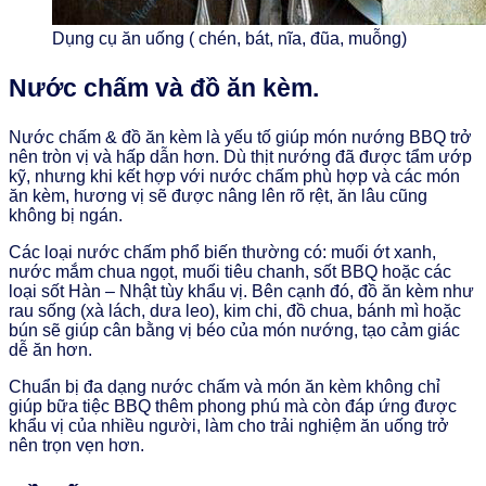
Dụng cụ ăn uống ( chén, bát, nĩa, đũa, muỗng)
Nước chấm và đồ ăn kèm.
Nước chấm & đồ ăn kèm là yếu tố giúp món nướng BBQ trở
nên tròn vị và hấp dẫn hơn. Dù thịt nướng đã được tẩm ướp
kỹ, nhưng khi kết hợp với nước chấm phù hợp và các món
ăn kèm, hương vị sẽ được nâng lên rõ rệt, ăn lâu cũng
không bị ngán.
Các loại nước chấm phổ biến thường có: muối ớt xanh,
nước mắm chua ngọt, muối tiêu chanh, sốt BBQ hoặc các
loại sốt Hàn – Nhật tùy khẩu vị. Bên cạnh đó, đồ ăn kèm như
rau sống (xà lách, dưa leo), kim chi, đồ chua, bánh mì hoặc
bún sẽ giúp cân bằng vị béo của món nướng, tạo cảm giác
dễ ăn hơn.
Chuẩn bị đa dạng nước chấm và món ăn kèm không chỉ
giúp bữa tiệc BBQ thêm phong phú mà còn đáp ứng được
khẩu vị của nhiều người, làm cho trải nghiệm ăn uống trở
nên trọn vẹn hơn.