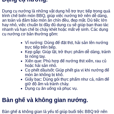
Dụng cụ nướng là những vật dụng hỗ trợ trực tiếp trong quá
trình chế biến món BBQ, giúp việc nướng trở nên dễ dàng,
an toàn và đảm bảo món ăn chín đều, đẹp mắt. Dù tiệc lớn
hay nhỏ, việc chuẩn bị đầy đủ dụng cụ sẽ giúp bạn thao tác
nhanh và hạn chế bị cháy khét hoặc mất vệ sinh. Các dụng
cụ nướng cơ bản thường gồm:
Vỉ nướng: Dùng để đặt thịt, hải sản lên nướng
trực tiếp trên bếp.
Kẹp gắp: Giúp lật, trở thực phẩm dễ dàng, tránh
bị nóng tay.
Xiên que: Phù hợp để nướng thịt xiên, rau củ
hoặc hải sản nhỏ.
Cọ phết dầu/sốt: Giúp phết gia vị khi nướng để
món ăn không bị khô.
Giấy bạc: Dùng gói thực phẩm như cá, nấm để
giữ độ ẩm và tránh cháy.
Dụng cụ ăn uống và phục vụ.
Bàn ghế và không gian nướng.
Bàn ghế & không gian là yếu tố giúp buổi tiệc BBQ trở nên