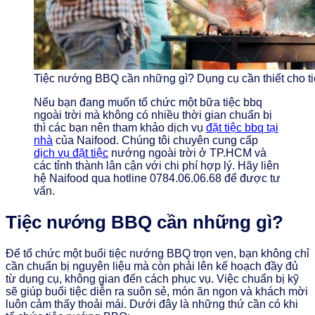
Tiệc nướng BBQ cần những gì? Dụng cụ cần thiết cho t
Nếu bạn đang muốn tổ chức một bữa tiệc bbq
ngoài trời mà không có nhiều thời gian chuẩn bị
thì các bạn nên tham khảo dịch vụ
đặt tiệc bbq tại
nhà
của Naifood. Chúng tôi chuyên cung cấp
dịch vụ đặt tiệc
nướng ngoài trời ở TP.HCM và
các tỉnh thành lân cận với chi phí hợp lý. Hãy liên
hệ Naifood qua hotline 0784.06.06.68 để được tư
vấn.
Tiệc nướng BBQ cần những gì?
Để tổ chức một buổi tiệc nướng BBQ trọn vẹn, bạn không chỉ
cần chuẩn bị nguyên liệu mà còn phải lên kế hoạch đầy đủ
từ dụng cụ, không gian đến cách phục vụ. Việc chuẩn bị kỹ
sẽ giúp buổi tiệc diễn ra suôn sẻ, món ăn ngon và khách mời
luôn cảm thấy thoải mái. Dưới đây là những thứ cần có khi