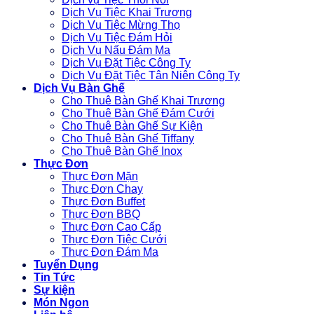
Dịch Vụ Tiệc Khai Trương
Dịch Vụ Tiệc Mừng Thọ
Dịch Vụ Tiệc Đám Hỏi
Dịch Vụ Nấu Đám Ma
Dịch Vụ Đặt Tiệc Công Ty
Dịch Vụ Đặt Tiệc Tân Niên Công Ty
Dịch Vụ Bàn Ghế
Cho Thuê Bàn Ghế Khai Trương
Cho Thuê Bàn Ghế Đám Cưới
Cho Thuê Bàn Ghế Sự Kiện
Cho Thuê Bàn Ghế Tiffany
Cho Thuê Bàn Ghế Inox
Thực Đơn
Thực Đơn Mặn
Thực Đơn Chay
Thực Đơn Buffet
Thực Đơn BBQ
Thực Đơn Cao Cấp
Thực Đơn Tiệc Cưới
Thực Đơn Đám Ma
Tuyển Dụng
Tin Tức
Sự kiện
Món Ngon