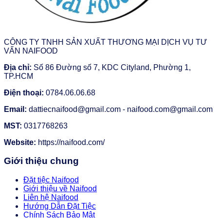
CÔNG TY TNHH SẢN XUẤT THƯƠNG MẠI DỊCH VỤ TƯ
VẤN NAIFOOD
Địa chỉ:
Số 86 Đường số 7, KDC Cityland, Phường 1,
TP.HCM
Điện thoại:
0784.06.06.68
Email:
dattiecnaifood@gmail.com - naifood.com@gmail.com
MST:
0317768263
Website:
https://naifood.com/
Giới thiệu chung
Đặt tiệc Naifood
Giới thiệu về Naifood
Liên hệ Naifood
Hướng Dẫn Đặt Tiệc
Chính Sách Bảo Mật