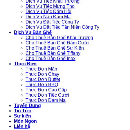
Dịch Vụ Tiệc Khai Trương
Dịch Vụ Tiệc Mừng Thọ
Dịch Vụ Tiệc Đám Hỏi
Dịch Vụ Nấu Đám Ma
Dịch Vụ Đặt Tiệc Công Ty
Dịch Vụ Đặt Tiệc Tân Niên Công Ty
Dịch Vụ Bàn Ghế
Cho Thuê Bàn Ghế Khai Trương
Cho Thuê Bàn Ghế Đám Cưới
Cho Thuê Bàn Ghế Sự Kiện
Cho Thuê Bàn Ghế Tiffany
Cho Thuê Bàn Ghế Inox
Thực Đơn
Thực Đơn Mặn
Thực Đơn Chay
Thực Đơn Buffet
Thực Đơn BBQ
Thực Đơn Cao Cấp
Thực Đơn Tiệc Cưới
Thực Đơn Đám Ma
Tuyển Dụng
Tin Tức
Sự kiện
Món Ngon
Liên hệ