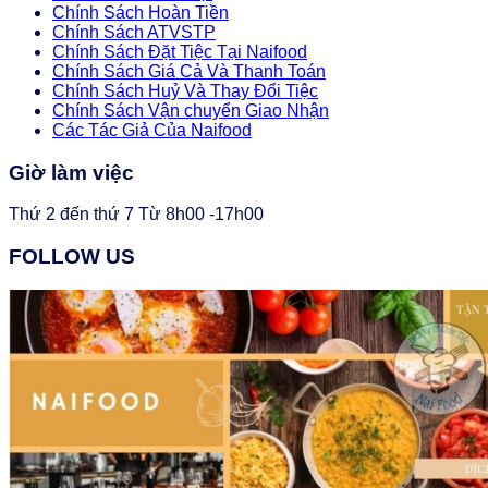
Chính Sách Hoàn Tiền
Chính Sách ATVSTP
Chính Sách Đặt Tiệc Tại Naifood
Chính Sách Giá Cả Và Thanh Toán
Chính Sách Huỷ Và Thay Đổi Tiệc
Chính Sách Vận chuyển Giao Nhận
Các Tác Giả Của Naifood
Giờ làm việc
Thứ 2 đến thứ 7 Từ 8h00 -17h00
FOLLOW US