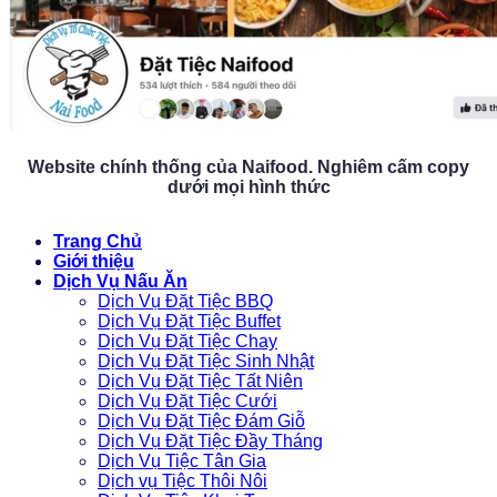
Website chính thống của Naifood. Nghiêm cấm copy
dưới mọi hình thức
Trang Chủ
Giới thiệu
Dịch Vụ Nấu Ăn
Dịch Vụ Đặt Tiệc BBQ
Dịch Vụ Đặt Tiệc Buffet
Dịch Vụ Đặt Tiệc Chay
Dịch Vụ Đặt Tiệc Sinh Nhật
Dịch Vụ Đặt Tiệc Tất Niên
Dịch Vụ Đặt Tiệc Cưới
Dịch Vụ Đặt Tiệc Đám Giỗ
Dịch Vụ Đặt Tiệc Đầy Tháng
Dịch Vụ Tiệc Tân Gia
Dịch vụ Tiệc Thôi Nôi